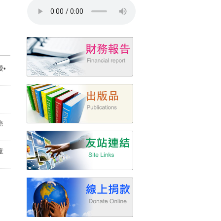
•
癌
童