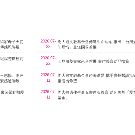
2026 07-
術家母子天使
周大觀文教基金會傳遞生命理念 推出「台灣愛
22
傳感恩聯展
印尼情」畫無國界首展
2026 07-
紀潔芳撒種前
印尼肌萎畫家來台首展 畫作義賣助弱扶貧
22
2026 07-
王志揚、兩岸
周大觀文教基金會跨海送愛 攜手廣州醫護挺
11
安感通聯展
童活出希望
2026 07-
主會師帶動熱愛
周大觀遺作生命五書再版義賣 助陸籌募「愛
11
基金」