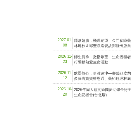
2027 01-
隱形翅膀．飛過絕望—金門多障藝
08
林麗枝＆邱聖凱送愛故鄉暨出版自
2026 11-
師生傳承．撒播希望—生命播種者
23
行帶動熱愛生命活動
2026 11-
默墨觀心．勇渡迷津—書藝頑皮豹
12
多藝唐寶寶曾恩通、藝術經理林庭
2026 10-
2026年周大觀抗癌圓夢助學金得
20
生命記者會(台北場)