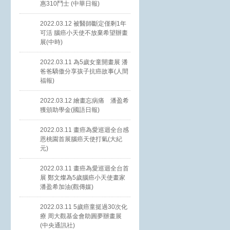
惠310鬥士 (中華日報)
2022.03.12 被醫師斷定僅剩1年
可活 腦癌小天使不放棄希望辦畫
展(中時)
2022.03.11 為5歲女童開畫展 潘
爸爸驕傲分享孩子抗癌故事(人間
福報)
2022.03.12 繪畫忘病痛 潘盈希
獲頒助學金(國語日報)
2022.03.11 畫癌為愛巡迴全台感
恩桃園首展腦癌天使打氣(大紀
元)
2022.03.11 畫癌為愛巡迴全台首
展 鄭文燦為5歲腦癌小天使畫家
潘盈希加油(觀傳媒)
2022.03.11 5歲癌童挺過30次化
療 周大觀基金會助圓夢辦畫展
(中央通訊社)