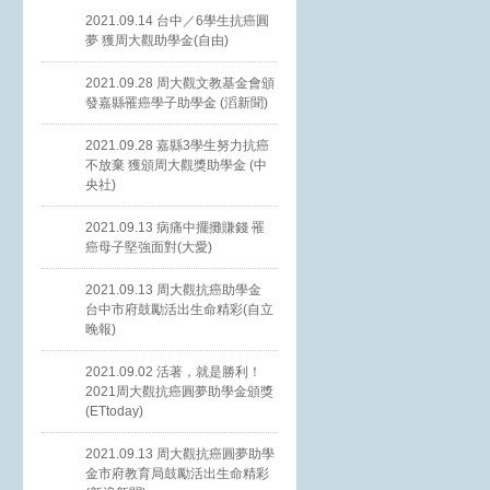
2021.09.14 台中／6學生抗癌圓
夢 獲周大觀助學金(自由)
2021.09.28 周大觀文教基金會頒
發嘉縣罹癌學子助學金 (滔新聞)
2021.09.28 嘉縣3學生努力抗癌
不放棄 獲頒周大觀獎助學金 (中
央社)
2021.09.13 病痛中擺攤賺錢 罹
癌母子堅強面對(大愛)
2021.09.13 周大觀抗癌助學金
台中市府鼓勵活出生命精彩(自立
晚報)
2021.09.02 活著，就是勝利！
2021周大觀抗癌圓夢助學金頒獎
(ETtoday)
2021.09.13 周大觀抗癌圓夢助學
金市府教育局鼓勵活出生命精彩