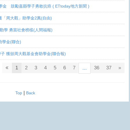
學金 鼓勵嘉縣學子勇敢抗癌 ( ETtoday地方新聞 )
 各獲「周大觀」助學金2萬(自由)
癌生勤學 勇當社會榜樣(人間福報)
觀助學金(聯合)
鬥士學子 獲頒周大觀基金會助學金(聯合報)
1
2
3
4
5
6
7
36
37
»
...
|
Top
Back