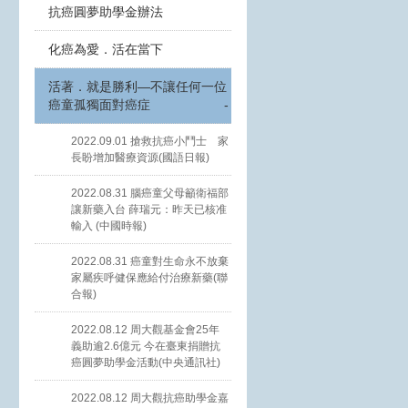
抗癌圓夢助學金辦法
化癌為愛．活在當下
活著．就是勝利—不讓任何一位
癌童孤獨面對癌症
-
2022.09.01 搶救抗癌小鬥士 家
長盼增加醫療資源(國語日報)
2022.08.31 腦癌童父母籲衛福部
讓新藥入台 薛瑞元：昨天已核准
輸入 (中國時報)
2022.08.31 癌童對生命永不放棄
家屬疾呼健保應給付治療新藥(聯
合報)
2022.08.12 周大觀基金會25年
義助逾2.6億元 今在臺東捐贈抗
癌圓夢助學金活動(中央通訊社)
2022.08.12 周大觀抗癌助學金嘉