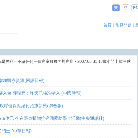
繁
簡
E
首頁
|
常見問題
|
是勝利—不讓任何一位癌童孤獨面對癌症> 2007.05.31 13歲小鬥士鯨開球
盼增加醫療資源(國語日報)
讓新藥入台 薛瑞元：昨天已核准輸入 (中國時報)
 家屬疾呼健保應給付治療新藥(聯合報)
義助逾2.6億元 今在臺東捐贈抗癌圓夢助學金活動(中央通訊社)
10鬥士 (中華日報)