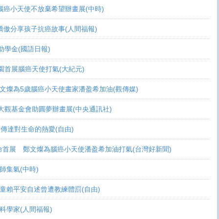
可活 腦癌小天使不放棄希望辦畫展(中時)
爸爸驕傲分享孩子抗癌故事(人間福報)
頒助學金(國語日報)
恩桃園首展腦癌天使打氣(大紀元)
展 鄭文燦為5歲腦癌小天使畫家潘盈希加油(觀傳媒)
療 周大觀基金會助圓夢辦畫展(中央通訊社)
過畫作傳達對生命的熱愛(自由)
恩生命首展 鄭文燦為腦癌小天使潘盈希加油打氣(台灣好新聞)
會師集氣(中時)
金 癌童賴平安自述曾遭教練體罰(自由)
志當科學家(人間福報)