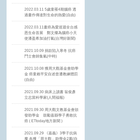
2022.03.11 5歲童罹4期腦癌 透
過畫作傳達對生命的熱愛(自由)
2022.03.11畫癌為愛巡迴全台感
恩生命首展 鄭文燦為腦癌小天
使潘盈希加油打氣(台灣好新聞)
2021.10.09 捐款陷入寒冬 抗癌
鬥士會師集氣(中時)
2021.10.08 獲周大觀基金會助學
金 癌童賴平安自述曾遭教練體罰
(自由)
2021.09.30 病床上讀書 翁俊彥
立志當科學家(人間福報)
2021.09.30 周大觀文教基金會頒
發助學金 鼓勵嘉縣學子勇敢抗
癌 ( ETtoday地方新聞 )
2021.09.29 《嘉義》3學子抗病
魔 各獲「周大觀」助學金2萬(自