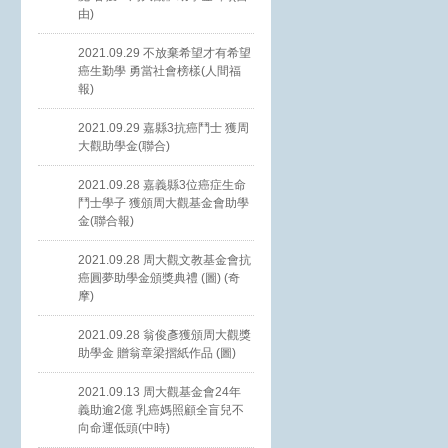
由)
2021.09.29 不放棄希望才有希望
癌生勤學 勇當社會榜樣(人間福
報)
2021.09.29 嘉縣3抗癌鬥士 獲周
大觀助學金(聯合)
2021.09.28 嘉義縣3位癌症生命
鬥士學子 獲頒周大觀基金會助學
金(聯合報)
2021.09.28 周大觀文教基金會抗
癌圓夢助學金頒獎典禮 (圖) (奇
摩)
2021.09.28 翁俊彥獲頒周大觀獎
助學金 贈翁章梁摺紙作品 (圖)
2021.09.13 周大觀基金會24年
義助逾2億 乳癌媽照顧全盲兒不
向命運低頭(中時)