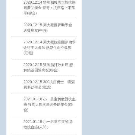
2020.12.14 雙胞胎獲周大觀抗癌
圓夢助學金 哥哥：抗癌路上不孤
單(聯合)
2020.12.15 周大觀圓夢助學金
送暖癌友(中時)
2020.12.14 周大觀抗癌圓夢助學
金得主大會師 熱愛生命不孤獨
(旺報)
2020.12.15 雙胞胎打敗血癌 想
解鎖基因幫病友(聯合)
2020.12.15 300抗癌勇士 獲頒
圓夢助學金(國語)
2021.01.18 小一男童勇敢對抗血
癌 獲周大觀抗癌圓夢助學金(聯
合)
2021.01.19 小一男童不哭鬧 勇
敢抗血癌(人間 )