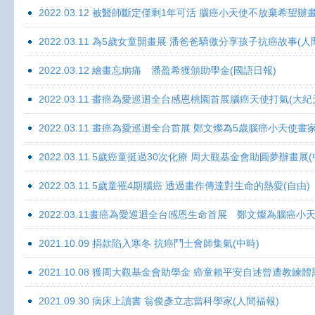
2022.03.12 被醫師斷定僅剩1年可活 腦癌小天使不放棄希望辦畫
2022.03.11 為5歲女童開畫展 潘爸爸驕傲分享孩子抗癌故事(人
2022.03.12 繪畫忘病痛 潘盈希獲頒助學金(國語日報)
2022.03.11 畫癌為愛巡迴全台感恩桃園首展腦癌天使打氣(大紀
2022.03.11 畫癌為愛巡迴全台首展 鄭文燦為5歲腦癌小天使畫
2022.03.11 5歲癌童挺過30次化療 周大觀基金會助圓夢辦畫展
2022.03.11 5歲童罹4期腦癌 透過畫作傳達對生命的熱愛(自由)
2022.03.11畫癌為愛巡迴全台感恩生命首展 鄭文燦為腦癌小
2021.10.09 捐款陷入寒冬 抗癌鬥士會師集氣(中時)
2021.10.08 獲周大觀基金會助學金 癌童賴平安自述曾遭教練體
2021.09.30 病床上讀書 翁俊彥立志當科學家(人間福報)