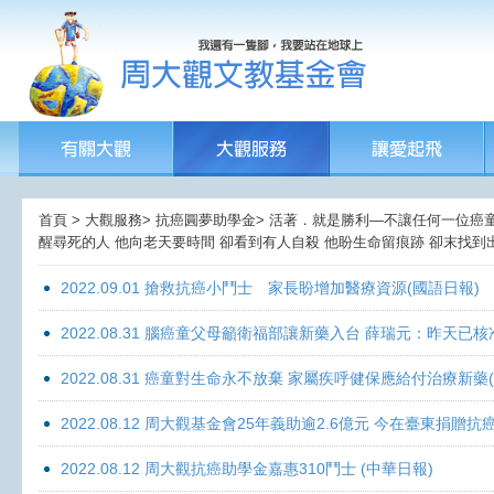
首頁 > 大觀服務> 抗癌圓夢助學金> 活著．就是勝利—不讓任何一位癌童孤獨
醒尋死的人 他向老天要時間 卻看到有人自殺 他盼生命留痕跡 卻末找到出
2022.09.01 搶救抗癌小鬥士 家長盼增加醫療資源(國語日報)
2022.08.31 腦癌童父母籲衛福部讓新藥入台 薛瑞元：昨天已核
2022.08.31 癌童對生命永不放棄 家屬疾呼健保應給付治療新藥
2022.08.12 周大觀基金會25年義助逾2.6億元 今在臺東捐
2022.08.12 周大觀抗癌助學金嘉惠310鬥士 (中華日報)