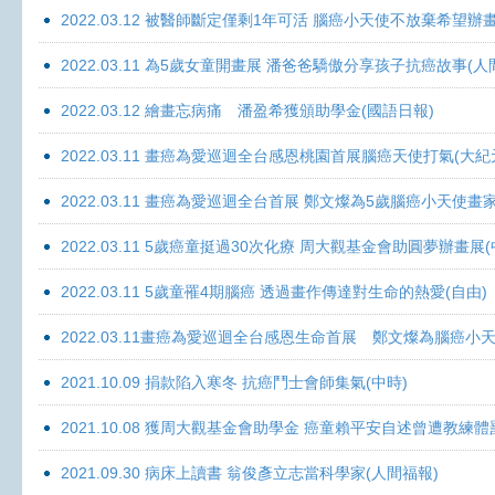
2022.03.12 被醫師斷定僅剩1年可活 腦癌小天使不放棄希望辦畫
2022.03.11 為5歲女童開畫展 潘爸爸驕傲分享孩子抗癌故事(人
2022.03.12 繪畫忘病痛 潘盈希獲頒助學金(國語日報)
2022.03.11 畫癌為愛巡迴全台感恩桃園首展腦癌天使打氣(大紀
2022.03.11 畫癌為愛巡迴全台首展 鄭文燦為5歲腦癌小天使畫
2022.03.11 5歲癌童挺過30次化療 周大觀基金會助圓夢辦畫展
2022.03.11 5歲童罹4期腦癌 透過畫作傳達對生命的熱愛(自由)
2022.03.11畫癌為愛巡迴全台感恩生命首展 鄭文燦為腦癌小
2021.10.09 捐款陷入寒冬 抗癌鬥士會師集氣(中時)
2021.10.08 獲周大觀基金會助學金 癌童賴平安自述曾遭教練體
2021.09.30 病床上讀書 翁俊彥立志當科學家(人間福報)