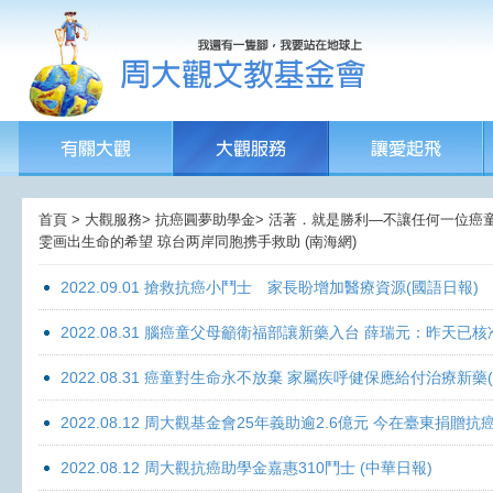
首頁 > 大觀服務> 抗癌圓夢助學金> 活著．就是勝利—不讓任何一位癌童孤獨
雯画出生命的希望 琼台两岸同胞携手救助 (南海網)
2022.09.01 搶救抗癌小鬥士 家長盼增加醫療資源(國語日報)
2022.08.31 腦癌童父母籲衛福部讓新藥入台 薛瑞元：昨天已核
2022.08.31 癌童對生命永不放棄 家屬疾呼健保應給付治療新藥
2022.08.12 周大觀基金會25年義助逾2.6億元 今在臺東捐
2022.08.12 周大觀抗癌助學金嘉惠310鬥士 (中華日報)