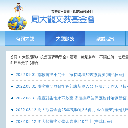
首頁 > 大觀服務> 抗癌圓夢助學金> 活著．就是勝利—不讓任何一位癌童孤獨
血癌童走了 (聯合)
2022.09.01 搶救抗癌小鬥士 家長盼增加醫療資源(國語日報)
2022.08.31 腦癌童父母籲衛福部讓新藥入台 薛瑞元：昨天已核
2022.08.31 癌童對生命永不放棄 家屬疾呼健保應給付治療新藥
2022.08.12 周大觀基金會25年義助逾2.6億元 今在臺東捐
2022.08.12 周大觀抗癌助學金嘉惠310鬥士 (中華日報)