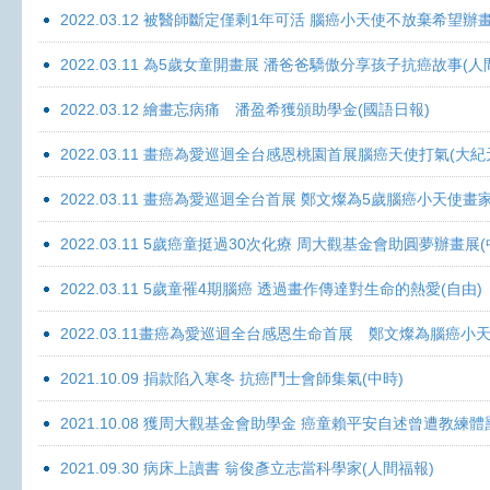
2022.03.12 被醫師斷定僅剩1年可活 腦癌小天使不放棄希望辦畫
2022.03.11 為5歲女童開畫展 潘爸爸驕傲分享孩子抗癌故事(人
2022.03.12 繪畫忘病痛 潘盈希獲頒助學金(國語日報)
2022.03.11 畫癌為愛巡迴全台感恩桃園首展腦癌天使打氣(大紀
2022.03.11 畫癌為愛巡迴全台首展 鄭文燦為5歲腦癌小天使畫
2022.03.11 5歲癌童挺過30次化療 周大觀基金會助圓夢辦畫展
2022.03.11 5歲童罹4期腦癌 透過畫作傳達對生命的熱愛(自由)
2022.03.11畫癌為愛巡迴全台感恩生命首展 鄭文燦為腦癌小
2021.10.09 捐款陷入寒冬 抗癌鬥士會師集氣(中時)
2021.10.08 獲周大觀基金會助學金 癌童賴平安自述曾遭教練體
2021.09.30 病床上讀書 翁俊彥立志當科學家(人間福報)