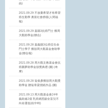
由)
2021.09.29 不放棄希望才有希望
癌生勤學 勇當社會榜樣(人間福
報)
2021.09.29 嘉縣3抗癌鬥士 獲周
大觀助學金(聯合)
2021.09.28 嘉義縣3位癌症生命
鬥士學子 獲頒周大觀基金會助學
金(聯合報)
2021.09.28 周大觀文教基金會抗
癌圓夢助學金頒獎典禮 (圖) (奇
摩)
2021.09.28 翁俊彥獲頒周大觀獎
助學金 贈翁章梁摺紙作品 (圖)
2021.09.13 周大觀基金會24年
義助逾2億 乳癌媽照顧全盲兒不
向命運低頭(中時)