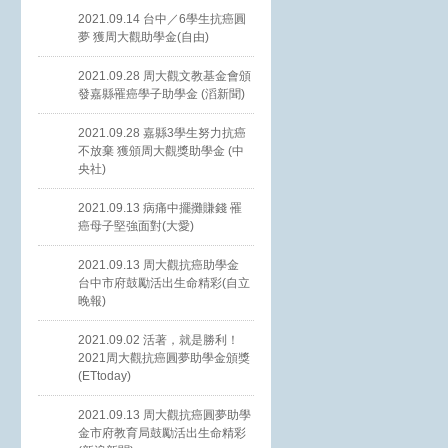
2021.09.14 台中／6學生抗癌圓
夢 獲周大觀助學金(自由)
2021.09.28 周大觀文教基金會頒
發嘉縣罹癌學子助學金 (滔新聞)
2021.09.28 嘉縣3學生努力抗癌
不放棄 獲頒周大觀獎助學金 (中
央社)
2021.09.13 病痛中擺攤賺錢 罹
癌母子堅強面對(大愛)
2021.09.13 周大觀抗癌助學金
台中市府鼓勵活出生命精彩(自立
晚報)
2021.09.02 活著，就是勝利！
2021周大觀抗癌圓夢助學金頒獎
(ETtoday)
2021.09.13 周大觀抗癌圓夢助學
金市府教育局鼓勵活出生命精彩