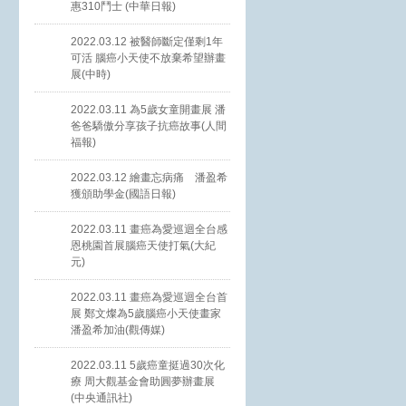
惠310鬥士 (中華日報)
2022.03.12 被醫師斷定僅剩1年
可活 腦癌小天使不放棄希望辦畫
展(中時)
2022.03.11 為5歲女童開畫展 潘
爸爸驕傲分享孩子抗癌故事(人間
福報)
2022.03.12 繪畫忘病痛 潘盈希
獲頒助學金(國語日報)
2022.03.11 畫癌為愛巡迴全台感
恩桃園首展腦癌天使打氣(大紀
元)
2022.03.11 畫癌為愛巡迴全台首
展 鄭文燦為5歲腦癌小天使畫家
潘盈希加油(觀傳媒)
2022.03.11 5歲癌童挺過30次化
療 周大觀基金會助圓夢辦畫展
(中央通訊社)