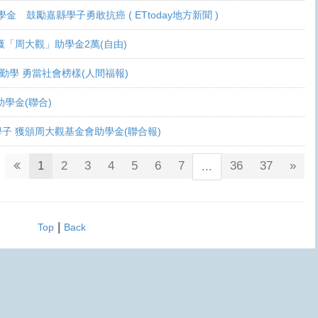
學金 鼓勵嘉縣學子勇敢抗癌 ( ETtoday地方新聞 )
 各獲「周大觀」助學金2萬(自由)
癌生勤學 勇當社會榜樣(人間福報)
觀助學金(聯合)
鬥士學子 獲頒周大觀基金會助學金(聯合報)
1
2
3
4
5
6
7
36
37
»
...
|
Top
Back