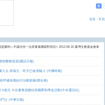
繁
首頁
|
常見
就是勝利—不讓任何一位癌童孤獨面對癌症> 2013.08.16 臺灣文教基金會來
盼增加醫療資源(國語日報)
讓新藥入台 薛瑞元：昨天已核准輸入 (中國時報)
 家屬疾呼健保應給付治療新藥(聯合報)
義助逾2.6億元 今在臺東捐贈抗癌圓夢助學金活動(中央通訊社)
10鬥士 (中華日報)