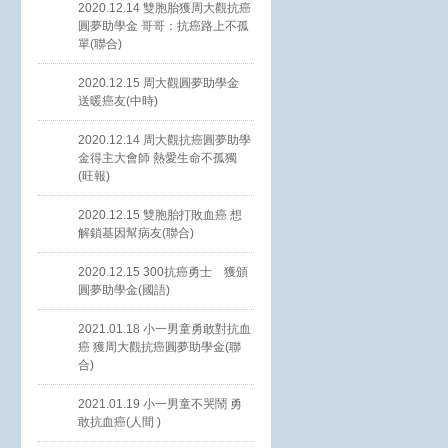
2020.12.14 雙胞胎獲周大觀抗癌
圓夢助學金 哥哥：抗癌路上不孤
單(聯合)
2020.12.15 周大觀圓夢助學金
送暖癌友(中時)
2020.12.14 周大觀抗癌圓夢助學
金得主大會師 熱愛生命不孤獨
(旺報)
2020.12.15 雙胞胎打敗血癌 想
解鎖基因幫病友(聯合)
2020.12.15 300抗癌勇士 獲頒
圓夢助學金(國語)
2021.01.18 小一男童勇敢對抗血
癌 獲周大觀抗癌圓夢助學金(聯
合)
2021.01.19 小一男童不哭鬧 勇
敢抗血癌(人間 )