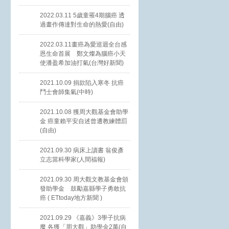
2022.03.11 5歲童罹4期腦癌 透
過畫作傳達對生命的熱愛(自由)
2022.03.11畫癌為愛巡迴全台感
恩生命首展 鄭文燦為腦癌小天
使潘盈希加油打氣(台灣好新聞)
2021.10.09 捐款陷入寒冬 抗癌
鬥士會師集氣(中時)
2021.10.08 獲周大觀基金會助學
金 癌童賴平安自述曾遭教練體罰
(自由)
2021.09.30 病床上讀書 翁俊彥
立志當科學家(人間福報)
2021.09.30 周大觀文教基金會頒
發助學金 鼓勵嘉縣學子勇敢抗
癌 ( ETtoday地方新聞 )
2021.09.29 《嘉義》3學子抗病
魔 各獲「周大觀」助學金2萬(自