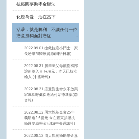
抗癌圓夢助學金辦法
化癌為愛．活在當下
活著．就是勝利—不讓任何一位
癌童孤獨面對癌症
-
2022.09.01 搶救抗癌小鬥士 家
長盼增加醫療資源(國語日報)
2022.08.31 腦癌童父母籲衛福部
讓新藥入台 薛瑞元：昨天已核准
輸入 (中國時報)
2022.08.31 癌童對生命永不放棄
家屬疾呼健保應給付治療新藥(聯
合報)
2022.08.12 周大觀基金會25年
義助逾2.6億元 今在臺東捐贈抗
癌圓夢助學金活動(中央通訊社)
2022.08.12 周大觀抗癌助學金嘉