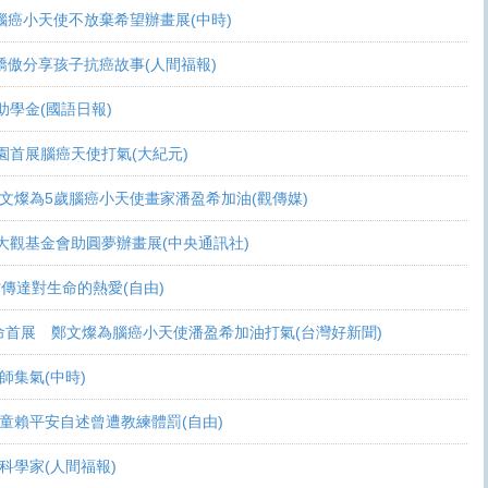
可活 腦癌小天使不放棄希望辦畫展(中時)
爸爸驕傲分享孩子抗癌故事(人間福報)
頒助學金(國語日報)
恩桃園首展腦癌天使打氣(大紀元)
展 鄭文燦為5歲腦癌小天使畫家潘盈希加油(觀傳媒)
療 周大觀基金會助圓夢辦畫展(中央通訊社)
過畫作傳達對生命的熱愛(自由)
恩生命首展 鄭文燦為腦癌小天使潘盈希加油打氣(台灣好新聞)
會師集氣(中時)
金 癌童賴平安自述曾遭教練體罰(自由)
志當科學家(人間福報)