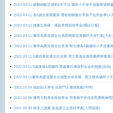
2022.03.12 被醫師斷定僅剩1年可活 腦癌小天使不放棄希望辦畫
2022.03.11 為5歲女童開畫展 潘爸爸驕傲分享孩子抗癌故事(人
2022.03.12 繪畫忘病痛 潘盈希獲頒助學金(國語日報)
2022.03.11 畫癌為愛巡迴全台感恩桃園首展腦癌天使打氣(大紀
2022.03.11 畫癌為愛巡迴全台首展 鄭文燦為5歲腦癌小天使畫
2022.03.11 5歲癌童挺過30次化療 周大觀基金會助圓夢辦畫展
2022.03.11 5歲童罹4期腦癌 透過畫作傳達對生命的熱愛(自由)
2022.03.11畫癌為愛巡迴全台感恩生命首展 鄭文燦為腦癌小
2021.10.09 捐款陷入寒冬 抗癌鬥士會師集氣(中時)
2021.10.08 獲周大觀基金會助學金 癌童賴平安自述曾遭教練體
2021.09.30 病床上讀書 翁俊彥立志當科學家(人間福報)