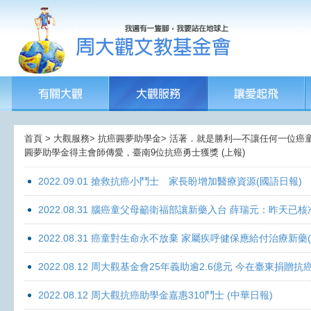
首頁 > 大觀服務> 抗癌圓夢助學金> 活著．就是勝利—不讓任何一位癌童孤獨面
圓夢助學金得主會師傳愛，臺南9位抗癌勇士獲獎 (上報)
2022.09.01 搶救抗癌小鬥士 家長盼增加醫療資源(國語日報)
2022.08.31 腦癌童父母籲衛福部讓新藥入台 薛瑞元：昨天已核
2022.08.31 癌童對生命永不放棄 家屬疾呼健保應給付治療新藥
2022.08.12 周大觀基金會25年義助逾2.6億元 今在臺東捐
2022.08.12 周大觀抗癌助學金嘉惠310鬥士 (中華日報)