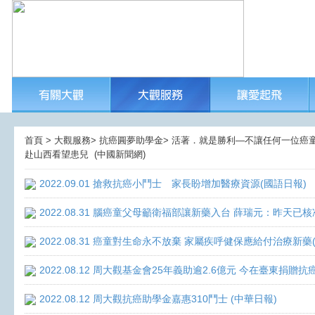
首頁 > 大觀服務> 抗癌圓夢助學金> 活著．就是勝利—不讓任何一位癌童孤獨
赴山西看望患兒 ​ (中國新聞網)
2022.09.01 搶救抗癌小鬥士 家長盼增加醫療資源(國語日報)
2022.08.31 腦癌童父母籲衛福部讓新藥入台 薛瑞元：昨天已核
2022.08.31 癌童對生命永不放棄 家屬疾呼健保應給付治療新藥
2022.08.12 周大觀基金會25年義助逾2.6億元 今在臺東捐
2022.08.12 周大觀抗癌助學金嘉惠310鬥士 (中華日報)