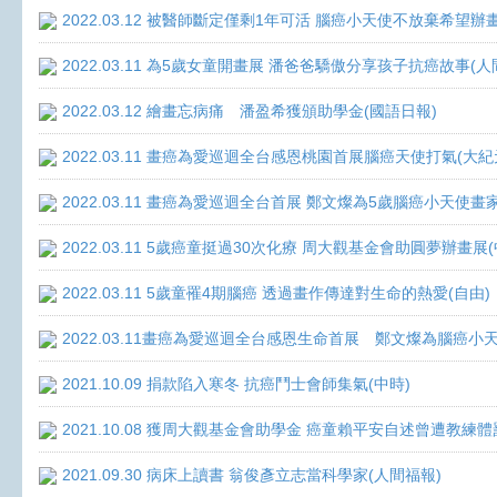
2022.03.12 被醫師斷定僅剩1年可活 腦癌小天使不放棄希望辦畫
2022.03.11 為5歲女童開畫展 潘爸爸驕傲分享孩子抗癌故事(人
2022.03.12 繪畫忘病痛 潘盈希獲頒助學金(國語日報)
2022.03.11 畫癌為愛巡迴全台感恩桃園首展腦癌天使打氣(大紀
2022.03.11 畫癌為愛巡迴全台首展 鄭文燦為5歲腦癌小天使畫
2022.03.11 5歲癌童挺過30次化療 周大觀基金會助圓夢辦畫展
2022.03.11 5歲童罹4期腦癌 透過畫作傳達對生命的熱愛(自由)
2022.03.11畫癌為愛巡迴全台感恩生命首展 鄭文燦為腦癌小
2021.10.09 捐款陷入寒冬 抗癌鬥士會師集氣(中時)
2021.10.08 獲周大觀基金會助學金 癌童賴平安自述曾遭教練體
2021.09.30 病床上讀書 翁俊彥立志當科學家(人間福報)