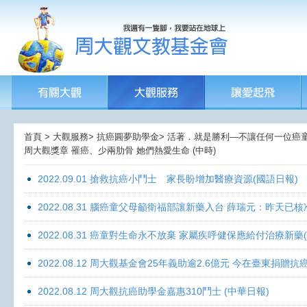
首頁 > 大觀服務> 抗癌圓夢助學金> 活著．就是勝利—不讓任何一位癌童孤獨
周大觀獎章 罹癌、少兩肋骨 她們熱愛生命 (中時)
2022.09.01 搶救抗癌小鬥士 家長盼增加醫療資源(國語日報)
2022.08.31 腦癌童父母籲衛福部讓新藥入台 薛瑞元：昨天已核
2022.08.31 癌童對生命永不放棄 家屬疾呼健保應給付治療新藥
2022.08.12 周大觀基金會25年義助逾2.6億元 今在臺東捐
2022.08.12 周大觀抗癌助學金嘉惠310鬥士 (中華日報)