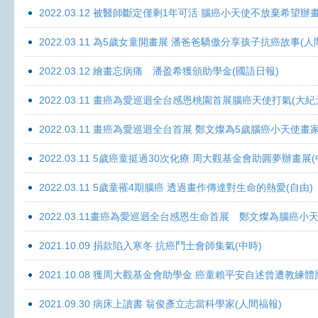
2022.03.12 被醫師斷定僅剩1年可活 腦癌小天使不放棄希望辦畫
2022.03.11 為5歲女童開畫展 潘爸爸驕傲分享孩子抗癌故事(人
2022.03.12 繪畫忘病痛 潘盈希獲頒助學金(國語日報)
2022.03.11 畫癌為愛巡迴全台感恩桃園首展腦癌天使打氣(大紀
2022.03.11 畫癌為愛巡迴全台首展 鄭文燦為5歲腦癌小天使畫
2022.03.11 5歲癌童挺過30次化療 周大觀基金會助圓夢辦畫展
2022.03.11 5歲童罹4期腦癌 透過畫作傳達對生命的熱愛(自由)
2022.03.11畫癌為愛巡迴全台感恩生命首展 鄭文燦為腦癌小
2021.10.09 捐款陷入寒冬 抗癌鬥士會師集氣(中時)
2021.10.08 獲周大觀基金會助學金 癌童賴平安自述曾遭教練體
2021.09.30 病床上讀書 翁俊彥立志當科學家(人間福報)