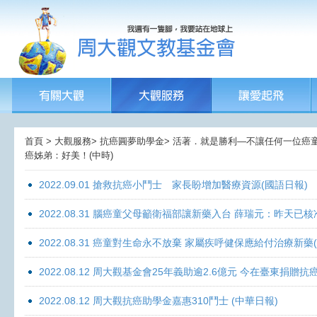
首頁 > 大觀服務> 抗癌圓夢助學金> 活著．就是勝利—不讓任何一位癌童孤獨
癌姊弟：好美！(中時)
2022.09.01 搶救抗癌小鬥士 家長盼增加醫療資源(國語日報)
2022.08.31 腦癌童父母籲衛福部讓新藥入台 薛瑞元：昨天已核
2022.08.31 癌童對生命永不放棄 家屬疾呼健保應給付治療新藥
2022.08.12 周大觀基金會25年義助逾2.6億元 今在臺東捐
2022.08.12 周大觀抗癌助學金嘉惠310鬥士 (中華日報)