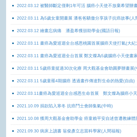
2022.03.12 被醫師斷定僅剩1年可活 腦癌小天使不放棄希望辦畫
2022.03.11 為5歲女童開畫展 潘爸爸驕傲分享孩子抗癌故事(人
2022.03.12 繪畫忘病痛 潘盈希獲頒助學金(國語日報)
2022.03.11 畫癌為愛巡迴全台感恩桃園首展腦癌天使打氣(大紀
2022.03.11 畫癌為愛巡迴全台首展 鄭文燦為5歲腦癌小天使畫
2022.03.11 5歲癌童挺過30次化療 周大觀基金會助圓夢辦畫展
2022.03.11 5歲童罹4期腦癌 透過畫作傳達對生命的熱愛(自由)
2022.03.11畫癌為愛巡迴全台感恩生命首展 鄭文燦為腦癌小
2021.10.09 捐款陷入寒冬 抗癌鬥士會師集氣(中時)
2021.10.08 獲周大觀基金會助學金 癌童賴平安自述曾遭教練體
2021.09.30 病床上讀書 翁俊彥立志當科學家(人間福報)