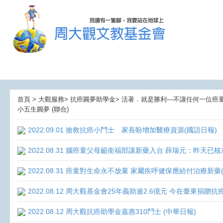
首頁 > 大觀服務> 抗癌圓夢助學金> 活著．就是勝利—不讓任何一位癌童孤獨
小五生圓夢 (聯合)
2022.09.01 搶救抗癌小鬥士 家長盼增加醫療資源(國語日報)
2022.08.31 腦癌童父母籲衛福部讓新藥入台 薛瑞元：昨天已核
2022.08.31 癌童對生命永不放棄 家屬疾呼健保應給付治療新藥
2022.08.12 周大觀基金會25年義助逾2.6億元 今在臺東捐
2022.08.12 周大觀抗癌助學金嘉惠310鬥士 (中華日報)