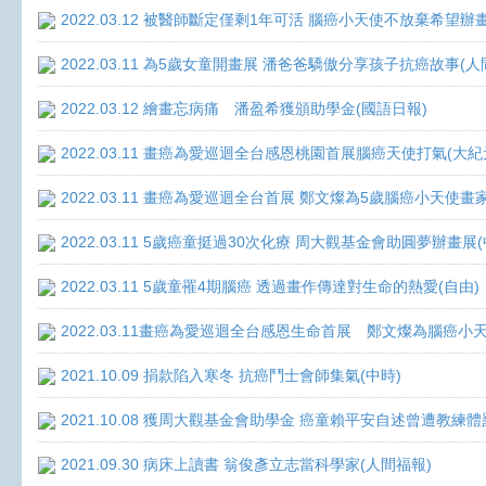
2022.03.12 被醫師斷定僅剩1年可活 腦癌小天使不放棄希望辦畫
2022.03.11 為5歲女童開畫展 潘爸爸驕傲分享孩子抗癌故事(人
2022.03.12 繪畫忘病痛 潘盈希獲頒助學金(國語日報)
2022.03.11 畫癌為愛巡迴全台感恩桃園首展腦癌天使打氣(大紀
2022.03.11 畫癌為愛巡迴全台首展 鄭文燦為5歲腦癌小天使畫
2022.03.11 5歲癌童挺過30次化療 周大觀基金會助圓夢辦畫展
2022.03.11 5歲童罹4期腦癌 透過畫作傳達對生命的熱愛(自由)
2022.03.11畫癌為愛巡迴全台感恩生命首展 鄭文燦為腦癌小
2021.10.09 捐款陷入寒冬 抗癌鬥士會師集氣(中時)
2021.10.08 獲周大觀基金會助學金 癌童賴平安自述曾遭教練體
2021.09.30 病床上讀書 翁俊彥立志當科學家(人間福報)