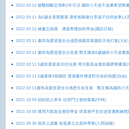
2022.03.12 被醫師斷定僅剩1年可活 腦癌小天使不放棄希望辦畫
2022.03.11 為5歲女童開畫展 潘爸爸驕傲分享孩子抗癌故事(人
2022.03.12 繪畫忘病痛 潘盈希獲頒助學金(國語日報)
2022.03.11 畫癌為愛巡迴全台感恩桃園首展腦癌天使打氣(大紀
2022.03.11 畫癌為愛巡迴全台首展 鄭文燦為5歲腦癌小天使畫
2022.03.11 5歲癌童挺過30次化療 周大觀基金會助圓夢辦畫展
2022.03.11 5歲童罹4期腦癌 透過畫作傳達對生命的熱愛(自由)
2022.03.11畫癌為愛巡迴全台感恩生命首展 鄭文燦為腦癌小
2021.10.09 捐款陷入寒冬 抗癌鬥士會師集氣(中時)
2021.10.08 獲周大觀基金會助學金 癌童賴平安自述曾遭教練體
2021.09.30 病床上讀書 翁俊彥立志當科學家(人間福報)