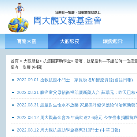
首頁 > 大觀服務> 抗癌圓夢助學金> 活著．就是勝利—不讓任何一位癌童孤獨
還有一隻腳 (中國)
2022.09.01 搶救抗癌小鬥士 家長盼增加醫療資源(國語日報)
2022.08.31 腦癌童父母籲衛福部讓新藥入台 薛瑞元：昨天已核
2022.08.31 癌童對生命永不放棄 家屬疾呼健保應給付治療新藥
2022.08.12 周大觀基金會25年義助逾2.6億元 今在臺東捐
2022.08.12 周大觀抗癌助學金嘉惠310鬥士 (中華日報)