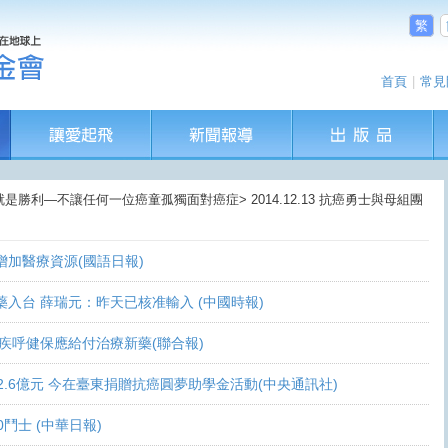
繁
首頁
|
常見
就是勝利—不讓任何一位癌童孤獨面對癌症> 2014.12.13 抗癌勇士與母組團
盼增加醫療資源(國語日報)
讓新藥入台 薛瑞元：昨天已核准輸入 (中國時報)
 家屬疾呼健保應給付治療新藥(聯合報)
義助逾2.6億元 今在臺東捐贈抗癌圓夢助學金活動(中央通訊社)
0鬥士 (中華日報)