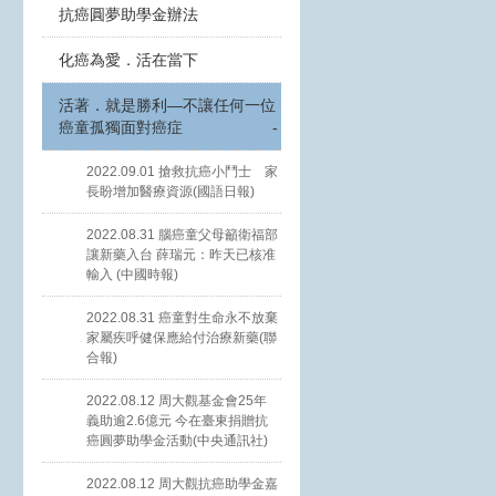
抗癌圓夢助學金辦法
化癌為愛．活在當下
活著．就是勝利—不讓任何一位
癌童孤獨面對癌症
-
2022.09.01 搶救抗癌小鬥士 家
長盼增加醫療資源(國語日報)
2022.08.31 腦癌童父母籲衛福部
讓新藥入台 薛瑞元：昨天已核准
輸入 (中國時報)
2022.08.31 癌童對生命永不放棄
家屬疾呼健保應給付治療新藥(聯
合報)
2022.08.12 周大觀基金會25年
義助逾2.6億元 今在臺東捐贈抗
癌圓夢助學金活動(中央通訊社)
2022.08.12 周大觀抗癌助學金嘉