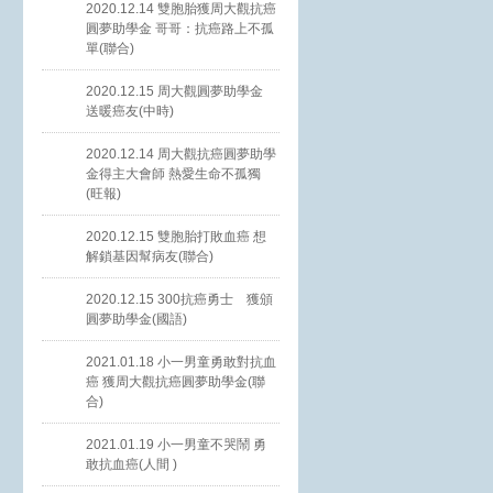
2020.12.14 雙胞胎獲周大觀抗癌
圓夢助學金 哥哥：抗癌路上不孤
單(聯合)
2020.12.15 周大觀圓夢助學金
送暖癌友(中時)
2020.12.14 周大觀抗癌圓夢助學
金得主大會師 熱愛生命不孤獨
(旺報)
2020.12.15 雙胞胎打敗血癌 想
解鎖基因幫病友(聯合)
2020.12.15 300抗癌勇士 獲頒
圓夢助學金(國語)
2021.01.18 小一男童勇敢對抗血
癌 獲周大觀抗癌圓夢助學金(聯
合)
2021.01.19 小一男童不哭鬧 勇
敢抗血癌(人間 )