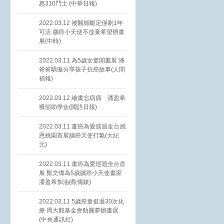
惠310鬥士 (中華日報)
2022.03.12 被醫師斷定僅剩1年
可活 腦癌小天使不放棄希望辦畫
展(中時)
2022.03.11 為5歲女童開畫展 潘
爸爸驕傲分享孩子抗癌故事(人間
福報)
2022.03.12 繪畫忘病痛 潘盈希
獲頒助學金(國語日報)
2022.03.11 畫癌為愛巡迴全台感
恩桃園首展腦癌天使打氣(大紀
元)
2022.03.11 畫癌為愛巡迴全台首
展 鄭文燦為5歲腦癌小天使畫家
潘盈希加油(觀傳媒)
2022.03.11 5歲癌童挺過30次化
療 周大觀基金會助圓夢辦畫展
(中央通訊社)