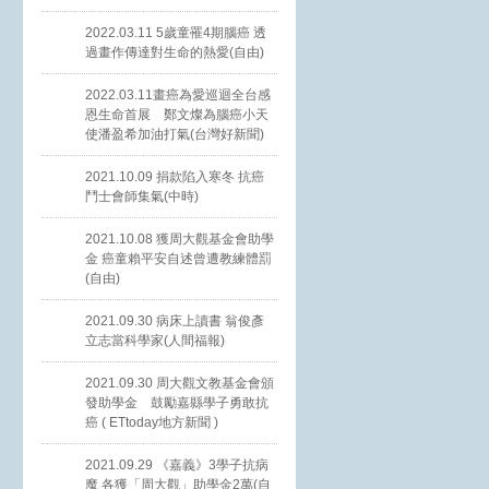
2022.03.11 5歲童罹4期腦癌 透
過畫作傳達對生命的熱愛(自由)
2022.03.11畫癌為愛巡迴全台感
恩生命首展 鄭文燦為腦癌小天
使潘盈希加油打氣(台灣好新聞)
2021.10.09 捐款陷入寒冬 抗癌
鬥士會師集氣(中時)
2021.10.08 獲周大觀基金會助學
金 癌童賴平安自述曾遭教練體罰
(自由)
2021.09.30 病床上讀書 翁俊彥
立志當科學家(人間福報)
2021.09.30 周大觀文教基金會頒
發助學金 鼓勵嘉縣學子勇敢抗
癌 ( ETtoday地方新聞 )
2021.09.29 《嘉義》3學子抗病
魔 各獲「周大觀」助學金2萬(自