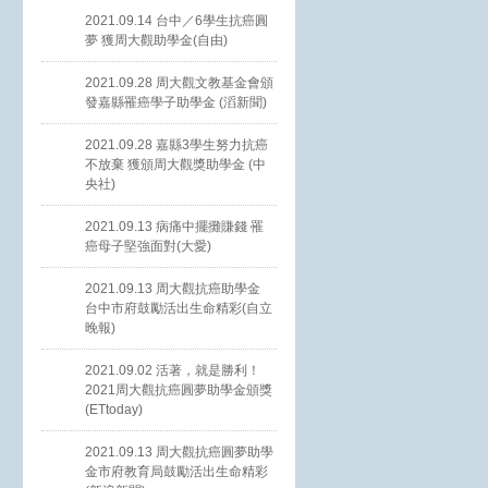
2021.09.14 台中／6學生抗癌圓
夢 獲周大觀助學金(自由)
2021.09.28 周大觀文教基金會頒
發嘉縣罹癌學子助學金 (滔新聞)
2021.09.28 嘉縣3學生努力抗癌
不放棄 獲頒周大觀獎助學金 (中
央社)
2021.09.13 病痛中擺攤賺錢 罹
癌母子堅強面對(大愛)
2021.09.13 周大觀抗癌助學金
台中市府鼓勵活出生命精彩(自立
晚報)
2021.09.02 活著，就是勝利！
2021周大觀抗癌圓夢助學金頒獎
(ETtoday)
2021.09.13 周大觀抗癌圓夢助學
金市府教育局鼓勵活出生命精彩