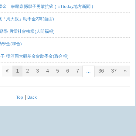
學金 鼓勵嘉縣學子勇敢抗癌 ( ETtoday地方新聞 )
 各獲「周大觀」助學金2萬(自由)
癌生勤學 勇當社會榜樣(人間福報)
觀助學金(聯合)
鬥士學子 獲頒周大觀基金會助學金(聯合報)
1
2
3
4
5
6
7
36
37
»
...
|
Top
Back