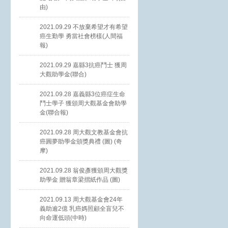
由)
2021.09.29 不放棄希望才有希望
癌生勤學 勇當社會榜樣(人間福
報)
2021.09.29 嘉縣3抗癌鬥士 獲周
大觀助學金(聯合)
2021.09.28 嘉義縣3位癌症生命
鬥士學子 獲頒周大觀基金會助學
金(聯合報)
2021.09.28 周大觀文教基金會抗
癌圓夢助學金頒獎典禮 (圖) (奇
摩)
2021.09.28 翁俊彥獲頒周大觀獎
助學金 贈翁章梁摺紙作品 (圖)
2021.09.13 周大觀基金會24年
義助逾2億 乳癌媽照顧全盲兒不
向命運低頭(中時)