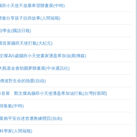
活 腦癌小天使不放棄希望辦畫展(中時)
爸爸驕傲分享孩子抗癌故事(人間福報)
頒助學金(國語日報)
恩桃園首展腦癌天使打氣(大紀元)
展 鄭文燦為5歲腦癌小天使畫家潘盈希加油(觀傳媒)
療 周大觀基金會助圓夢辦畫展(中央通訊社)
畫作傳達對生命的熱愛(自由)
恩生命首展 鄭文燦為腦癌小天使潘盈希加油打氣(台灣好新聞)
會師集氣(中時)
金 癌童賴平安自述曾遭教練體罰(自由)
當科學家(人間福報)