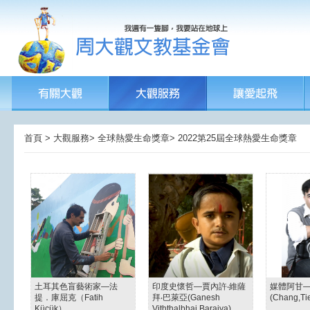
首頁 > 大觀服務> 全球熱愛生命獎章> 2022第25屆全球熱愛生命獎章
土耳其色盲藝術家—法
印度史懷哲—賈內許‧維薩
媒體阿甘
提．庫屈克（Fatih
拜‧巴萊亞(Ganesh
(Chang,Ti
Küçük）
Viththalbhai Baraiya)