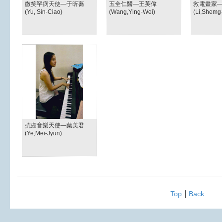
微笑罕病天使—于昕蕎
五全仁醫—王英偉
救電畫家
(Yu, Sin-Ciao)
(Wang,Ying-Wei)
(Li,Shemg
抗癌音樂天使—葉美君
(Ye,Mei-Jyun)
|
Top
Back