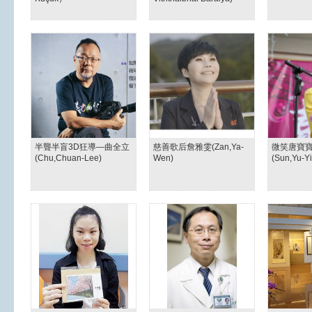
半聾半盲3D狂導—曲全立
慈善歌后詹雅雯(Zan,Ya-
微笑唐寶
(Chu,Chuan-Lee)
Wen)
(Sun,Yu-Yi