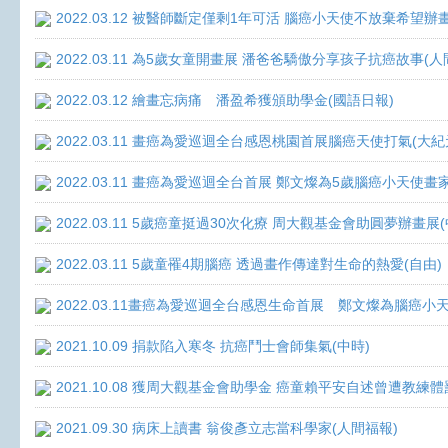
2022.03.12 被醫師斷定僅剩1年可活 腦癌小天使不放棄希望辦畫
2022.03.11 為5歲女童開畫展 潘爸爸驕傲分享孩子抗癌故事(人
2022.03.12 繪畫忘病痛 潘盈希獲頒助學金(國語日報)
2022.03.11 畫癌為愛巡迴全台感恩桃園首展腦癌天使打氣(大紀
2022.03.11 畫癌為愛巡迴全台首展 鄭文燦為5歲腦癌小天使畫
2022.03.11 5歲癌童挺過30次化療 周大觀基金會助圓夢辦畫展
2022.03.11 5歲童罹4期腦癌 透過畫作傳達對生命的熱愛(自由)
2022.03.11畫癌為愛巡迴全台感恩生命首展 鄭文燦為腦癌小
2021.10.09 捐款陷入寒冬 抗癌鬥士會師集氣(中時)
2021.10.08 獲周大觀基金會助學金 癌童賴平安自述曾遭教練體
2021.09.30 病床上讀書 翁俊彥立志當科學家(人間福報)