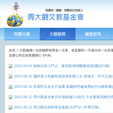
首頁 > 大觀服務> 抗癌圓夢助學金> 活著．就是勝利—不讓任何一位癌童孤獨
送愛心癌症病童樂開心 (中央)
2022.09.01 搶救抗癌小鬥士 家長盼增加醫療資源(國語日報)
2022.08.31 腦癌童父母籲衛福部讓新藥入台 薛瑞元：昨天已核
2022.08.31 癌童對生命永不放棄 家屬疾呼健保應給付治療新藥
2022.08.12 周大觀基金會25年義助逾2.6億元 今在臺東捐
2022.08.12 周大觀抗癌助學金嘉惠310鬥士 (中華日報)