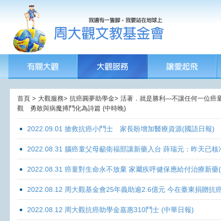
首頁 > 大觀服務> 抗癌圓夢助學金> 活著．就是勝利—不讓任何一位癌童孤獨
觀 勇敢與病魔搏鬥化為詩篇 (中時晚)
2022.09.01 搶救抗癌小鬥士 家長盼增加醫療資源(國語日報)
2022.08.31 腦癌童父母籲衛福部讓新藥入台 薛瑞元：昨天已核
2022.08.31 癌童對生命永不放棄 家屬疾呼健保應給付治療新藥
2022.08.12 周大觀基金會25年義助逾2.6億元 今在臺東捐
2022.08.12 周大觀抗癌助學金嘉惠310鬥士 (中華日報)