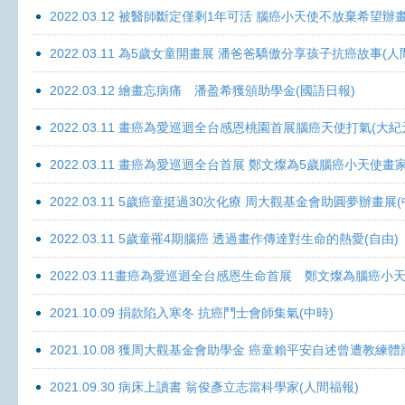
2022.03.12 被醫師斷定僅剩1年可活 腦癌小天使不放棄希望辦畫
2022.03.11 為5歲女童開畫展 潘爸爸驕傲分享孩子抗癌故事(人
2022.03.12 繪畫忘病痛 潘盈希獲頒助學金(國語日報)
2022.03.11 畫癌為愛巡迴全台感恩桃園首展腦癌天使打氣(大紀
2022.03.11 畫癌為愛巡迴全台首展 鄭文燦為5歲腦癌小天使畫
2022.03.11 5歲癌童挺過30次化療 周大觀基金會助圓夢辦畫展
2022.03.11 5歲童罹4期腦癌 透過畫作傳達對生命的熱愛(自由)
2022.03.11畫癌為愛巡迴全台感恩生命首展 鄭文燦為腦癌小
2021.10.09 捐款陷入寒冬 抗癌鬥士會師集氣(中時)
2021.10.08 獲周大觀基金會助學金 癌童賴平安自述曾遭教練體
2021.09.30 病床上讀書 翁俊彥立志當科學家(人間福報)