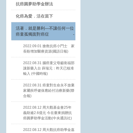
抗癌圓夢助學金辦法
化癌為愛．活在當下
活著．就是勝利—不讓任何一位
癌童孤獨面對癌症
-
2022.09.01 搶救抗癌小鬥士 家
長盼增加醫療資源(國語日報)
2022.08.31 腦癌童父母籲衛福部
讓新藥入台 薛瑞元：昨天已核准
輸入 (中國時報)
2022.08.31 癌童對生命永不放棄
家屬疾呼健保應給付治療新藥(聯
合報)
2022.08.12 周大觀基金會25年
義助逾2.6億元 今在臺東捐贈抗
癌圓夢助學金活動(中央通訊社)
2022.08.12 周大觀抗癌助學金嘉