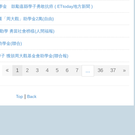
學金 鼓勵嘉縣學子勇敢抗癌 ( ETtoday地方新聞 )
 各獲「周大觀」助學金2萬(自由)
癌生勤學 勇當社會榜樣(人間福報)
觀助學金(聯合)
鬥士學子 獲頒周大觀基金會助學金(聯合報)
1
2
3
4
5
6
7
36
37
»
...
|
Top
Back