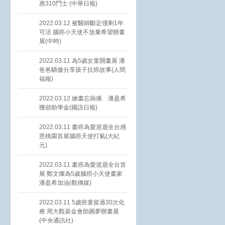
惠310鬥士 (中華日報)
2022.03.12 被醫師斷定僅剩1年
可活 腦癌小天使不放棄希望辦畫
展(中時)
2022.03.11 為5歲女童開畫展 潘
爸爸驕傲分享孩子抗癌故事(人間
福報)
2022.03.12 繪畫忘病痛 潘盈希
獲頒助學金(國語日報)
2022.03.11 畫癌為愛巡迴全台感
恩桃園首展腦癌天使打氣(大紀
元)
2022.03.11 畫癌為愛巡迴全台首
展 鄭文燦為5歲腦癌小天使畫家
潘盈希加油(觀傳媒)
2022.03.11 5歲癌童挺過30次化
療 周大觀基金會助圓夢辦畫展
(中央通訊社)