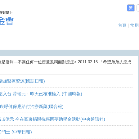
繁
首頁
|
常見
就是勝利—不讓任何一位癌童孤獨面對癌症> 2011.02.15 「希望弟弟抗癌成
盼增加醫療資源(國語日報)
讓新藥入台 薛瑞元：昨天已核准輸入 (中國時報)
 家屬疾呼健保應給付治療新藥(聯合報)
義助逾2.6億元 今在臺東捐贈抗癌圓夢助學金活動(中央通訊社)
10鬥士 (中華日報)