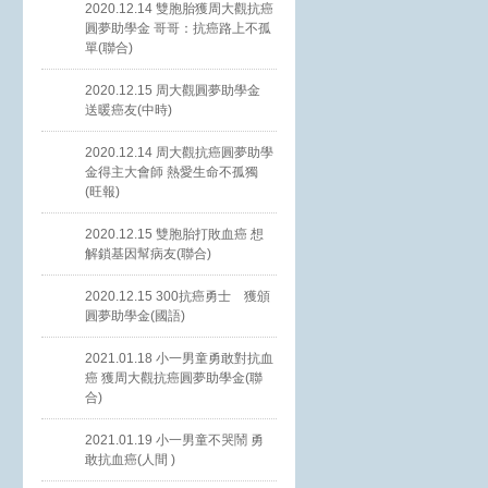
2020.12.14 雙胞胎獲周大觀抗癌
圓夢助學金 哥哥：抗癌路上不孤
單(聯合)
2020.12.15 周大觀圓夢助學金
送暖癌友(中時)
2020.12.14 周大觀抗癌圓夢助學
金得主大會師 熱愛生命不孤獨
(旺報)
2020.12.15 雙胞胎打敗血癌 想
解鎖基因幫病友(聯合)
2020.12.15 300抗癌勇士 獲頒
圓夢助學金(國語)
2021.01.18 小一男童勇敢對抗血
癌 獲周大觀抗癌圓夢助學金(聯
合)
2021.01.19 小一男童不哭鬧 勇
敢抗血癌(人間 )