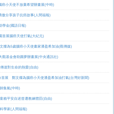
可活 腦癌小天使不放棄希望辦畫展(中時)
爸爸驕傲分享孩子抗癌故事(人間福報)
頒助學金(國語日報)
恩桃園首展腦癌天使打氣(大紀元)
展 鄭文燦為5歲腦癌小天使畫家潘盈希加油(觀傳媒)
療 周大觀基金會助圓夢辦畫展(中央通訊社)
過畫作傳達對生命的熱愛(自由)
恩生命首展 鄭文燦為腦癌小天使潘盈希加油打氣(台灣好新聞)
會師集氣(中時)
金 癌童賴平安自述曾遭教練體罰(自由)
志當科學家(人間福報)