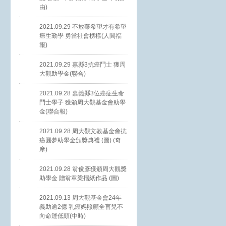
由)
2021.09.29 不放棄希望才有希望
癌生勤學 勇當社會榜樣(人間福
報)
2021.09.29 嘉縣3抗癌鬥士 獲周
大觀助學金(聯合)
2021.09.28 嘉義縣3位癌症生命
鬥士學子 獲頒周大觀基金會助學
金(聯合報)
2021.09.28 周大觀文教基金會抗
癌圓夢助學金頒獎典禮 (圖) (奇
摩)
2021.09.28 翁俊彥獲頒周大觀獎
助學金 贈翁章梁摺紙作品 (圖)
2021.09.13 周大觀基金會24年
義助逾2億 乳癌媽照顧全盲兒不
向命運低頭(中時)