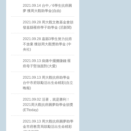
2021.09.14 台中／6學生抗癌圓
夢 獲周大觀助學金(自由)
2021.09.28 周大觀文教基金會頒
發嘉縣罹癌學子助學金 (滔新聞)
2021.09.28 嘉縣3學生努力抗癌
不放棄 獲頒周大觀獎助學金 (中
央社)
2021.09.13 病痛中擺攤賺錢 罹
癌母子堅強面對(大愛)
2021.09.13 周大觀抗癌助學金
台中市府鼓勵活出生命精彩(自立
晚報)
2021.09.02 活著，就是勝利！
2021周大觀抗癌圓夢助學金頒獎
(ETtoday)
2021.09.13 周大觀抗癌圓夢助學
金市府教育局鼓勵活出生命精彩