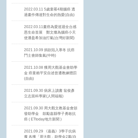
2022.03.11 5歲童罹4期腦癌 透
過畫作傳達對生命的熱愛(自由)
2022.03.11畫癌為愛巡迴全台感
恩生命首展 鄭文燦為腦癌小天
使潘盈希加油打氣(台灣好新聞)
2021.10.09 捐款陷入寒冬 抗癌
鬥士會師集氣(中時)
2021.10.08 獲周大觀基金會助學
金 癌童賴平安自述曾遭教練體罰
(自由)
2021.09.30 病床上讀書 翁俊彥
立志當科學家(人間福報)
2021.09.30 周大觀文教基金會頒
發助學金 鼓勵嘉縣學子勇敢抗
癌 ( ETtoday地方新聞 )
2021.09.29 《嘉義》3學子抗病
魔 各獲「周大觀」助學金2萬(自