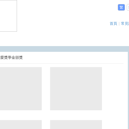
繁
首頁
|
常見
翔熱愛獎學金頒獎