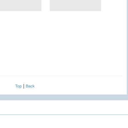
|
Top
Back
erved
傳真：(02)2917-8768