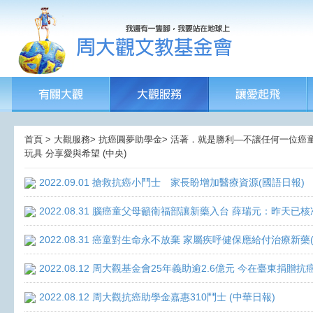
首頁 > 大觀服務> 抗癌圓夢助學金> 活著．就是勝利—不讓任何一位癌童孤獨
玩具 分享愛與希望 (中央)
2022.09.01 搶救抗癌小鬥士 家長盼增加醫療資源(國語日報)
2022.08.31 腦癌童父母籲衛福部讓新藥入台 薛瑞元：昨天已核
2022.08.31 癌童對生命永不放棄 家屬疾呼健保應給付治療新藥
2022.08.12 周大觀基金會25年義助逾2.6億元 今在臺東捐
2022.08.12 周大觀抗癌助學金嘉惠310鬥士 (中華日報)