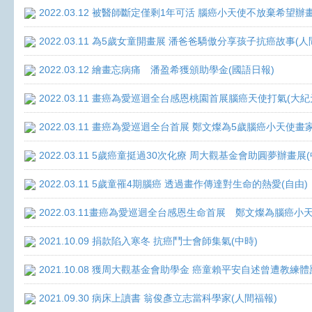
2022.03.12 被醫師斷定僅剩1年可活 腦癌小天使不放棄希望辦畫
2022.03.11 為5歲女童開畫展 潘爸爸驕傲分享孩子抗癌故事(人
2022.03.12 繪畫忘病痛 潘盈希獲頒助學金(國語日報)
2022.03.11 畫癌為愛巡迴全台感恩桃園首展腦癌天使打氣(大紀
2022.03.11 畫癌為愛巡迴全台首展 鄭文燦為5歲腦癌小天使畫
2022.03.11 5歲癌童挺過30次化療 周大觀基金會助圓夢辦畫展
2022.03.11 5歲童罹4期腦癌 透過畫作傳達對生命的熱愛(自由)
2022.03.11畫癌為愛巡迴全台感恩生命首展 鄭文燦為腦癌小
2021.10.09 捐款陷入寒冬 抗癌鬥士會師集氣(中時)
2021.10.08 獲周大觀基金會助學金 癌童賴平安自述曾遭教練體
2021.09.30 病床上讀書 翁俊彥立志當科學家(人間福報)