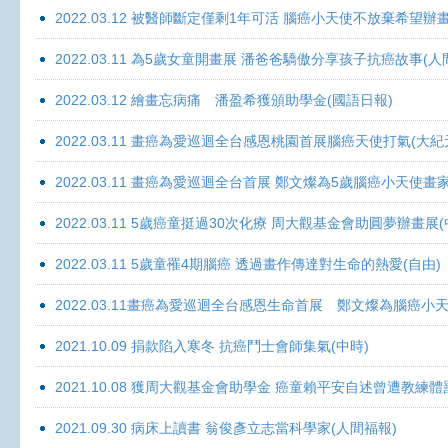
2022.03.12 被醫師斷定僅剩1年可活 腦癌小天使不放棄希望辦畫
2022.03.11 為5歲女童開畫展 潘爸爸驕傲分享孩子抗癌故事(人
2022.03.12 繪畫忘病痛 潘盈希獲頒助學金(國語日報)
2022.03.11 畫癌為愛巡迴全台感恩桃園首展腦癌天使打氣(大紀
2022.03.11 畫癌為愛巡迴全台首展 鄭文燦為5歲腦癌小天使畫
2022.03.11 5歲癌童挺過30次化療 周大觀基金會助圓夢辦畫展
2022.03.11 5歲童罹4期腦癌 透過畫作傳達對生命的熱愛(自由)
2022.03.11畫癌為愛巡迴全台感恩生命首展 鄭文燦為腦癌小
2021.10.09 捐款陷入寒冬 抗癌鬥士會師集氣(中時)
2021.10.08 獲周大觀基金會助學金 癌童賴平安自述曾遭教練體
2021.09.30 病床上讀書 翁俊彥立志當科學家(人間福報)