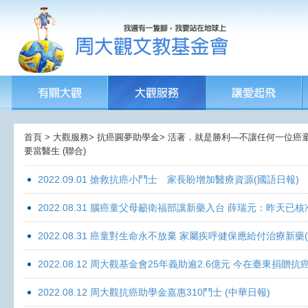
首頁 > 大觀服務> 抗癌圓夢助學金> 活著．就是勝利—不讓任何一位癌童孤獨
要當醫生 (聯合)
2022.09.01 搶救抗癌小鬥士 家長盼增加醫療資源(國語日報)
2022.08.31 腦癌童父母籲衛福部讓新藥入台 薛瑞元：昨天已核
2022.08.31 癌童對生命永不放棄 家屬疾呼健保應給付治療新藥
2022.08.12 周大觀基金會25年義助逾2.6億元 今在臺東捐
2022.08.12 周大觀抗癌助學金嘉惠310鬥士 (中華日報)