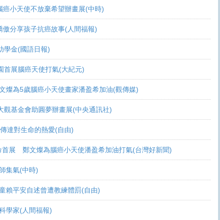
活 腦癌小天使不放棄希望辦畫展(中時)
爸爸驕傲分享孩子抗癌故事(人間福報)
頒助學金(國語日報)
恩桃園首展腦癌天使打氣(大紀元)
展 鄭文燦為5歲腦癌小天使畫家潘盈希加油(觀傳媒)
療 周大觀基金會助圓夢辦畫展(中央通訊社)
畫作傳達對生命的熱愛(自由)
恩生命首展 鄭文燦為腦癌小天使潘盈希加油打氣(台灣好新聞)
會師集氣(中時)
金 癌童賴平安自述曾遭教練體罰(自由)
當科學家(人間福報)