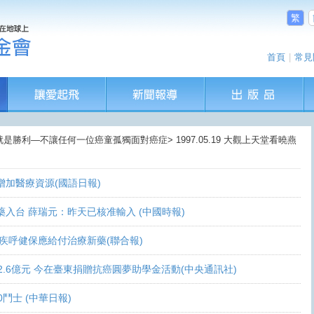
繁
首頁
|
常見
就是勝利—不讓任何一位癌童孤獨面對癌症> 1997.05.19 大觀上天堂看曉燕
盼增加醫療資源(國語日報)
讓新藥入台 薛瑞元：昨天已核准輸入 (中國時報)
 家屬疾呼健保應給付治療新藥(聯合報)
義助逾2.6億元 今在臺東捐贈抗癌圓夢助學金活動(中央通訊社)
0鬥士 (中華日報)