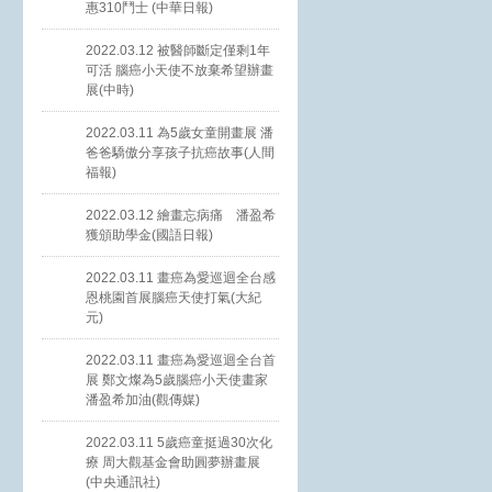
惠310鬥士 (中華日報)
2022.03.12 被醫師斷定僅剩1年
可活 腦癌小天使不放棄希望辦畫
展(中時)
2022.03.11 為5歲女童開畫展 潘
爸爸驕傲分享孩子抗癌故事(人間
福報)
2022.03.12 繪畫忘病痛 潘盈希
獲頒助學金(國語日報)
2022.03.11 畫癌為愛巡迴全台感
恩桃園首展腦癌天使打氣(大紀
元)
2022.03.11 畫癌為愛巡迴全台首
展 鄭文燦為5歲腦癌小天使畫家
潘盈希加油(觀傳媒)
2022.03.11 5歲癌童挺過30次化
療 周大觀基金會助圓夢辦畫展
(中央通訊社)