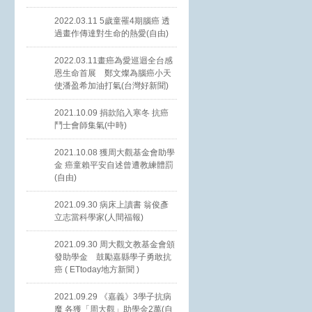
2022.03.11 5歲童罹4期腦癌 透
過畫作傳達對生命的熱愛(自由)
2022.03.11畫癌為愛巡迴全台感
恩生命首展 鄭文燦為腦癌小天
使潘盈希加油打氣(台灣好新聞)
2021.10.09 捐款陷入寒冬 抗癌
鬥士會師集氣(中時)
2021.10.08 獲周大觀基金會助學
金 癌童賴平安自述曾遭教練體罰
(自由)
2021.09.30 病床上讀書 翁俊彥
立志當科學家(人間福報)
2021.09.30 周大觀文教基金會頒
發助學金 鼓勵嘉縣學子勇敢抗
癌 ( ETtoday地方新聞 )
2021.09.29 《嘉義》3學子抗病
魔 各獲「周大觀」助學金2萬(自