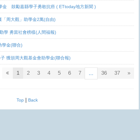
學金 鼓勵嘉縣學子勇敢抗癌 ( ETtoday地方新聞 )
 各獲「周大觀」助學金2萬(自由)
癌生勤學 勇當社會榜樣(人間福報)
觀助學金(聯合)
鬥士學子 獲頒周大觀基金會助學金(聯合報)
1
2
3
4
5
6
7
36
37
»
...
|
Top
Back