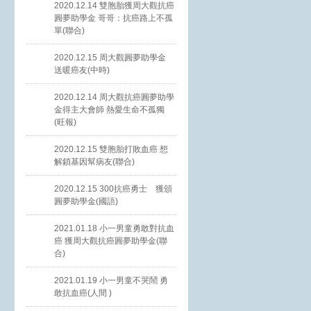
2020.12.14 雙胞胎獲周大觀抗癌
圓夢助學金 哥哥：抗癌路上不孤
單(聯合)
2020.12.15 周大觀圓夢助學金
送暖癌友(中時)
2020.12.14 周大觀抗癌圓夢助學
金得主大會師 熱愛生命不孤獨
(旺報)
2020.12.15 雙胞胎打敗血癌 想
解鎖基因幫病友(聯合)
2020.12.15 300抗癌勇士 獲頒
圓夢助學金(國語)
2021.01.18 小一男童勇敢對抗血
癌 獲周大觀抗癌圓夢助學金(聯
合)
2021.01.19 小一男童不哭鬧 勇
敢抗血癌(人間 )