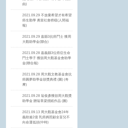
由)
2021.09.29 不放棄希望才有希望
癌生勤學 勇當社會榜樣(人間福
報)
2021.09.29 嘉縣3抗癌鬥士 獲周
大觀助學金(聯合)
2021.09.28 嘉義縣3位癌症生命
鬥士學子 獲頒周大觀基金會助學
金(聯合報)
2021.09.28 周大觀文教基金會抗
癌圓夢助學金頒獎典禮 (圖) (奇
摩)
2021.09.28 翁俊彥獲頒周大觀獎
助學金 贈翁章梁摺紙作品 (圖)
2021.09.13 周大觀基金會24年
義助逾2億 乳癌媽照顧全盲兒不
向命運低頭(中時)