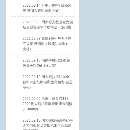
2021.09.14 台中／6學生抗癌圓
夢 獲周大觀助學金(自由)
2021.09.28 周大觀文教基金會頒
發嘉縣罹癌學子助學金 (滔新聞)
2021.09.28 嘉縣3學生努力抗癌
不放棄 獲頒周大觀獎助學金 (中
央社)
2021.09.13 病痛中擺攤賺錢 罹
癌母子堅強面對(大愛)
2021.09.13 周大觀抗癌助學金
台中市府鼓勵活出生命精彩(自立
晚報)
2021.09.02 活著，就是勝利！
2021周大觀抗癌圓夢助學金頒獎
(ETtoday)
2021.09.13 周大觀抗癌圓夢助學
金市府教育局鼓勵活出生命精彩