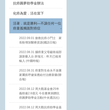
抗癌圓夢助學金辦法
化癌為愛．活在當下
活著．就是勝利—不讓任何一位
癌童孤獨面對癌症
-
2022.09.01 搶救抗癌小鬥士 家
長盼增加醫療資源(國語日報)
2022.08.31 腦癌童父母籲衛福部
讓新藥入台 薛瑞元：昨天已核准
輸入 (中國時報)
2022.08.31 癌童對生命永不放棄
家屬疾呼健保應給付治療新藥(聯
合報)
2022.08.12 周大觀基金會25年
義助逾2.6億元 今在臺東捐贈抗
癌圓夢助學金活動(中央通訊社)
2022.08.12 周大觀抗癌助學金嘉