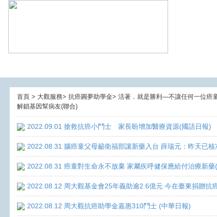
首頁 > 大觀服務> 抗癌圓夢助學金> 活著．就是勝利—不讓任何一位癌童孤獨
解鎖基因幫病友(聯合)
2022.09.01 搶救抗癌小鬥士 家長盼增加醫療資源(國語日報)
2022.08.31 腦癌童父母籲衛福部讓新藥入台 薛瑞元：昨天已核
2022.08.31 癌童對生命永不放棄 家屬疾呼健保應給付治療新藥
2022.08.12 周大觀基金會25年義助逾2.6億元 今在臺東捐
2022.08.12 周大觀抗癌助學金嘉惠310鬥士 (中華日報)