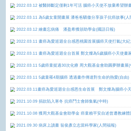
2022.03.12 被醫師斷定僅剩1年可活 腦癌小天使不放棄希望辦畫
2022.03.11 為5歲女童開畫展 潘爸爸驕傲分享孩子抗癌故事(人
2022.03.12 繪畫忘病痛 潘盈希獲頒助學金(國語日報)
2022.03.11 畫癌為愛巡迴全台感恩桃園首展腦癌天使打氣(大紀
2022.03.11 畫癌為愛巡迴全台首展 鄭文燦為5歲腦癌小天使畫
2022.03.11 5歲癌童挺過30次化療 周大觀基金會助圓夢辦畫展
2022.03.11 5歲童罹4期腦癌 透過畫作傳達對生命的熱愛(自由)
2022.03.11畫癌為愛巡迴全台感恩生命首展 鄭文燦為腦癌小
2021.10.09 捐款陷入寒冬 抗癌鬥士會師集氣(中時)
2021.10.08 獲周大觀基金會助學金 癌童賴平安自述曾遭教練體
2021.09.30 病床上讀書 翁俊彥立志當科學家(人間福報)