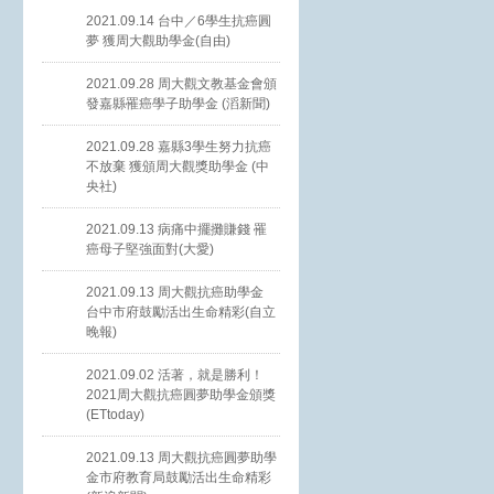
2021.09.14 台中／6學生抗癌圓
夢 獲周大觀助學金(自由)
2021.09.28 周大觀文教基金會頒
發嘉縣罹癌學子助學金 (滔新聞)
2021.09.28 嘉縣3學生努力抗癌
不放棄 獲頒周大觀獎助學金 (中
央社)
2021.09.13 病痛中擺攤賺錢 罹
癌母子堅強面對(大愛)
2021.09.13 周大觀抗癌助學金
台中市府鼓勵活出生命精彩(自立
晚報)
2021.09.02 活著，就是勝利！
2021周大觀抗癌圓夢助學金頒獎
(ETtoday)
2021.09.13 周大觀抗癌圓夢助學
金市府教育局鼓勵活出生命精彩