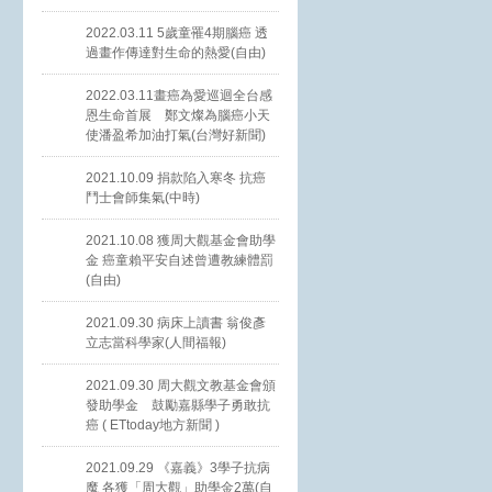
2022.03.11 5歲童罹4期腦癌 透
過畫作傳達對生命的熱愛(自由)
2022.03.11畫癌為愛巡迴全台感
恩生命首展 鄭文燦為腦癌小天
使潘盈希加油打氣(台灣好新聞)
2021.10.09 捐款陷入寒冬 抗癌
鬥士會師集氣(中時)
2021.10.08 獲周大觀基金會助學
金 癌童賴平安自述曾遭教練體罰
(自由)
2021.09.30 病床上讀書 翁俊彥
立志當科學家(人間福報)
2021.09.30 周大觀文教基金會頒
發助學金 鼓勵嘉縣學子勇敢抗
癌 ( ETtoday地方新聞 )
2021.09.29 《嘉義》3學子抗病
魔 各獲「周大觀」助學金2萬(自