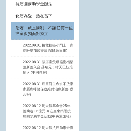
抗癌圓夢助學金辦法
化癌為愛．活在當下
活著．就是勝利—不讓任何一位
癌童孤獨面對癌症
-
2022.09.01 搶救抗癌小鬥士 家
長盼增加醫療資源(國語日報)
2022.08.31 腦癌童父母籲衛福部
讓新藥入台 薛瑞元：昨天已核准
輸入 (中國時報)
2022.08.31 癌童對生命永不放棄
家屬疾呼健保應給付治療新藥(聯
合報)
2022.08.12 周大觀基金會25年
義助逾2.6億元 今在臺東捐贈抗
癌圓夢助學金活動(中央通訊社)
2022.08.12 周大觀抗癌助學金嘉