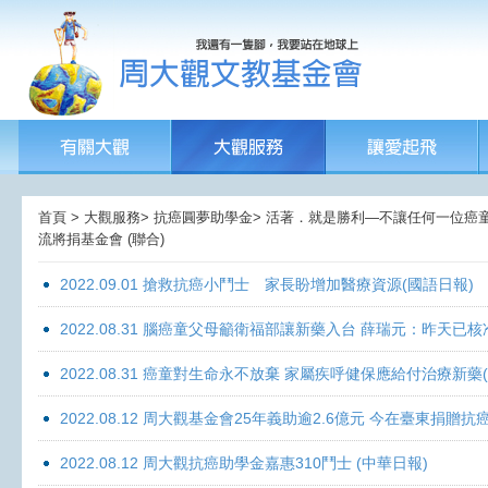
首頁 > 大觀服務> 抗癌圓夢助學金> 活著．就是勝利—不讓任何一位癌童孤獨
流將捐基金會 (聯合)
2022.09.01 搶救抗癌小鬥士 家長盼增加醫療資源(國語日報)
2022.08.31 腦癌童父母籲衛福部讓新藥入台 薛瑞元：昨天已核
2022.08.31 癌童對生命永不放棄 家屬疾呼健保應給付治療新藥
2022.08.12 周大觀基金會25年義助逾2.6億元 今在臺東捐
2022.08.12 周大觀抗癌助學金嘉惠310鬥士 (中華日報)