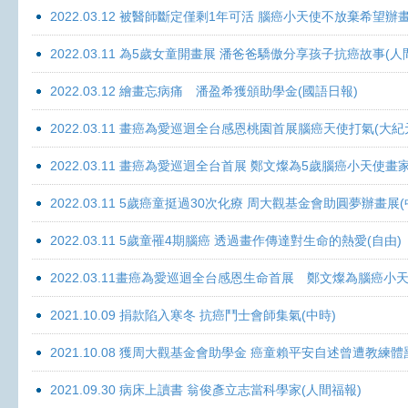
2022.03.12 被醫師斷定僅剩1年可活 腦癌小天使不放棄希望辦畫
2022.03.11 為5歲女童開畫展 潘爸爸驕傲分享孩子抗癌故事(人
2022.03.12 繪畫忘病痛 潘盈希獲頒助學金(國語日報)
2022.03.11 畫癌為愛巡迴全台感恩桃園首展腦癌天使打氣(大紀
2022.03.11 畫癌為愛巡迴全台首展 鄭文燦為5歲腦癌小天使畫
2022.03.11 5歲癌童挺過30次化療 周大觀基金會助圓夢辦畫展
2022.03.11 5歲童罹4期腦癌 透過畫作傳達對生命的熱愛(自由)
2022.03.11畫癌為愛巡迴全台感恩生命首展 鄭文燦為腦癌小
2021.10.09 捐款陷入寒冬 抗癌鬥士會師集氣(中時)
2021.10.08 獲周大觀基金會助學金 癌童賴平安自述曾遭教練體
2021.09.30 病床上讀書 翁俊彥立志當科學家(人間福報)