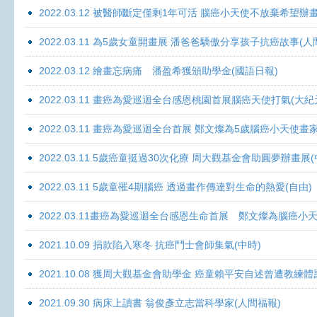
2022.03.12 被醫師斷定僅剩1年可活 腦癌小天使不放棄希望辦畫
2022.03.11 為5歲女童開畫展 潘爸爸驕傲分享孩子抗癌故事(人
2022.03.12 繪畫忘病痛 潘盈希獲頒助學金(國語日報)
2022.03.11 畫癌為愛巡迴全台感恩桃園首展腦癌天使打氣(大紀
2022.03.11 畫癌為愛巡迴全台首展 鄭文燦為5歲腦癌小天使畫
2022.03.11 5歲癌童挺過30次化療 周大觀基金會助圓夢辦畫展
2022.03.11 5歲童罹4期腦癌 透過畫作傳達對生命的熱愛(自由)
2022.03.11畫癌為愛巡迴全台感恩生命首展 鄭文燦為腦癌小
2021.10.09 捐款陷入寒冬 抗癌鬥士會師集氣(中時)
2021.10.08 獲周大觀基金會助學金 癌童賴平安自述曾遭教練體
2021.09.30 病床上讀書 翁俊彥立志當科學家(人間福報)