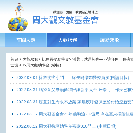
首頁 > 大觀服務> 抗癌圓夢助學金> 活著．就是勝利—不讓任何一位癌童孤獨
士獲2019周大觀助學金 (秒捷)
2022.09.01 搶救抗癌小鬥士 家長盼增加醫療資源(國語日報)
2022.08.31 腦癌童父母籲衛福部讓新藥入台 薛瑞元：昨天已核
2022.08.31 癌童對生命永不放棄 家屬疾呼健保應給付治療新藥
2022.08.12 周大觀基金會25年義助逾2.6億元 今在臺東捐
2022.08.12 周大觀抗癌助學金嘉惠310鬥士 (中華日報)