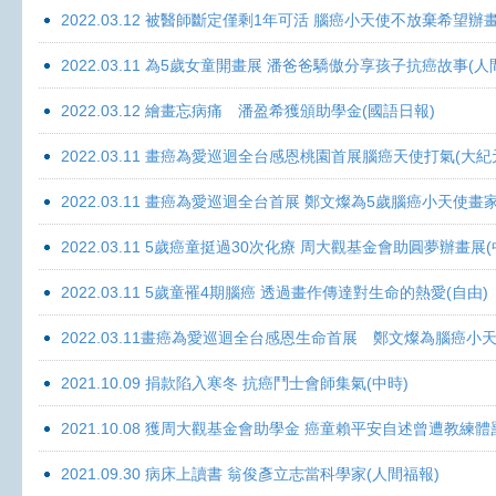
2022.03.12 被醫師斷定僅剩1年可活 腦癌小天使不放棄希望辦畫
2022.03.11 為5歲女童開畫展 潘爸爸驕傲分享孩子抗癌故事(人
2022.03.12 繪畫忘病痛 潘盈希獲頒助學金(國語日報)
2022.03.11 畫癌為愛巡迴全台感恩桃園首展腦癌天使打氣(大紀
2022.03.11 畫癌為愛巡迴全台首展 鄭文燦為5歲腦癌小天使畫
2022.03.11 5歲癌童挺過30次化療 周大觀基金會助圓夢辦畫展
2022.03.11 5歲童罹4期腦癌 透過畫作傳達對生命的熱愛(自由)
2022.03.11畫癌為愛巡迴全台感恩生命首展 鄭文燦為腦癌小
2021.10.09 捐款陷入寒冬 抗癌鬥士會師集氣(中時)
2021.10.08 獲周大觀基金會助學金 癌童賴平安自述曾遭教練體
2021.09.30 病床上讀書 翁俊彥立志當科學家(人間福報)