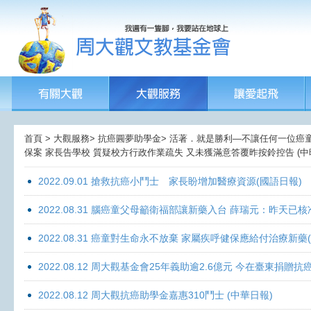
首頁 > 大觀服務> 抗癌圓夢助學金> 活著．就是勝利—不讓任何一位癌童孤獨
保案 家長告學校 質疑校方行政作業疏失 又未獲滿意答覆昨按鈴控告 (中
2022.09.01 搶救抗癌小鬥士 家長盼增加醫療資源(國語日報)
2022.08.31 腦癌童父母籲衛福部讓新藥入台 薛瑞元：昨天已核
2022.08.31 癌童對生命永不放棄 家屬疾呼健保應給付治療新藥
2022.08.12 周大觀基金會25年義助逾2.6億元 今在臺東捐
2022.08.12 周大觀抗癌助學金嘉惠310鬥士 (中華日報)