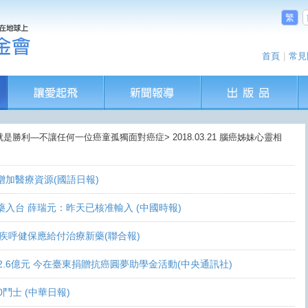
繁
首頁
|
常見
就是勝利—不讓任何一位癌童孤獨面對癌症> 2018.03.21 腦癌姊妹心靈相
盼增加醫療資源(國語日報)
讓新藥入台 薛瑞元：昨天已核准輸入 (中國時報)
 家屬疾呼健保應給付治療新藥(聯合報)
義助逾2.6億元 今在臺東捐贈抗癌圓夢助學金活動(中央通訊社)
0鬥士 (中華日報)