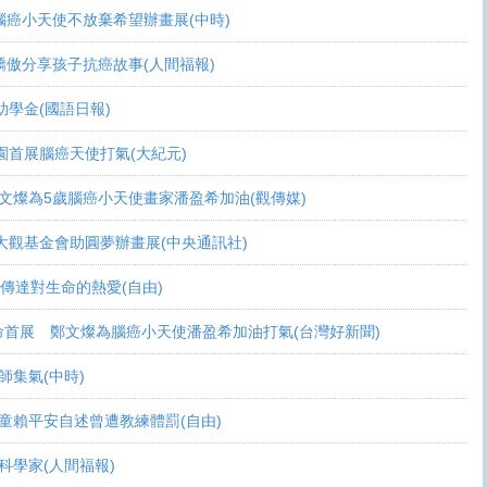
活 腦癌小天使不放棄希望辦畫展(中時)
爸爸驕傲分享孩子抗癌故事(人間福報)
頒助學金(國語日報)
恩桃園首展腦癌天使打氣(大紀元)
展 鄭文燦為5歲腦癌小天使畫家潘盈希加油(觀傳媒)
療 周大觀基金會助圓夢辦畫展(中央通訊社)
畫作傳達對生命的熱愛(自由)
恩生命首展 鄭文燦為腦癌小天使潘盈希加油打氣(台灣好新聞)
會師集氣(中時)
金 癌童賴平安自述曾遭教練體罰(自由)
當科學家(人間福報)