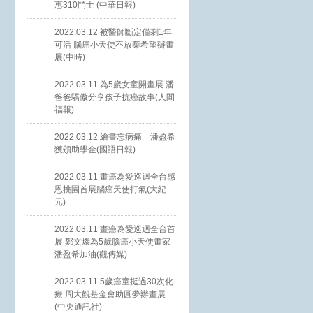
惠310鬥士 (中華日報)
2022.03.12 被醫師斷定僅剩1年
可活 腦癌小天使不放棄希望辦畫
展(中時)
2022.03.11 為5歲女童開畫展 潘
爸爸驕傲分享孩子抗癌故事(人間
福報)
2022.03.12 繪畫忘病痛 潘盈希
獲頒助學金(國語日報)
2022.03.11 畫癌為愛巡迴全台感
恩桃園首展腦癌天使打氣(大紀
元)
2022.03.11 畫癌為愛巡迴全台首
展 鄭文燦為5歲腦癌小天使畫家
潘盈希加油(觀傳媒)
2022.03.11 5歲癌童挺過30次化
療 周大觀基金會助圓夢辦畫展
(中央通訊社)