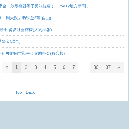
學金 鼓勵嘉縣學子勇敢抗癌 ( ETtoday地方新聞 )
 各獲「周大觀」助學金2萬(自由)
癌生勤學 勇當社會榜樣(人間福報)
觀助學金(聯合)
鬥士學子 獲頒周大觀基金會助學金(聯合報)
1
2
3
4
5
6
7
36
37
»
...
|
Top
Back