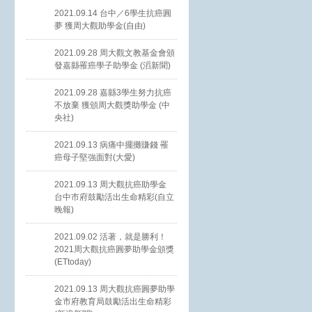
2021.09.14 台中／6學生抗癌圓
夢 獲周大觀助學金(自由)
2021.09.28 周大觀文教基金會頒
發嘉縣罹癌學子助學金 (滔新聞)
2021.09.28 嘉縣3學生努力抗癌
不放棄 獲頒周大觀獎助學金 (中
央社)
2021.09.13 病痛中擺攤賺錢 罹
癌母子堅強面對(大愛)
2021.09.13 周大觀抗癌助學金
台中市府鼓勵活出生命精彩(自立
晚報)
2021.09.02 活著，就是勝利！
2021周大觀抗癌圓夢助學金頒獎
(ETtoday)
2021.09.13 周大觀抗癌圓夢助學
金市府教育局鼓勵活出生命精彩