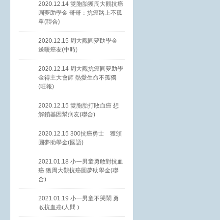
2020.12.14 雙胞胎獲周大觀抗癌
圓夢助學金 哥哥：抗癌路上不孤
單(聯合)
2020.12.15 周大觀圓夢助學金
送暖癌友(中時)
2020.12.14 周大觀抗癌圓夢助學
金得主大會師 熱愛生命不孤獨
(旺報)
2020.12.15 雙胞胎打敗血癌 想
解鎖基因幫病友(聯合)
2020.12.15 300抗癌勇士 獲頒
圓夢助學金(國語)
2021.01.18 小一男童勇敢對抗血
癌 獲周大觀抗癌圓夢助學金(聯
合)
2021.01.19 小一男童不哭鬧 勇
敢抗血癌(人間 )