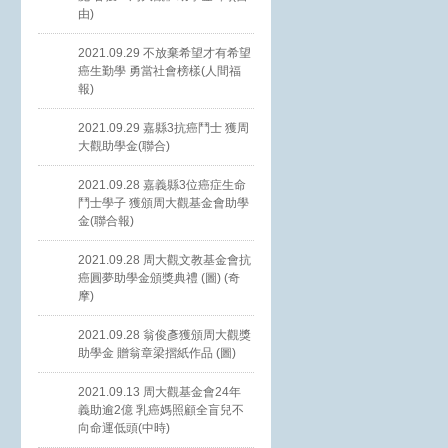
由)
2021.09.29 不放棄希望才有希望
癌生勤學 勇當社會榜樣(人間福
報)
2021.09.29 嘉縣3抗癌鬥士 獲周
大觀助學金(聯合)
2021.09.28 嘉義縣3位癌症生命
鬥士學子 獲頒周大觀基金會助學
金(聯合報)
2021.09.28 周大觀文教基金會抗
癌圓夢助學金頒獎典禮 (圖) (奇
摩)
2021.09.28 翁俊彥獲頒周大觀獎
助學金 贈翁章梁摺紙作品 (圖)
2021.09.13 周大觀基金會24年
義助逾2億 乳癌媽照顧全盲兒不
向命運低頭(中時)