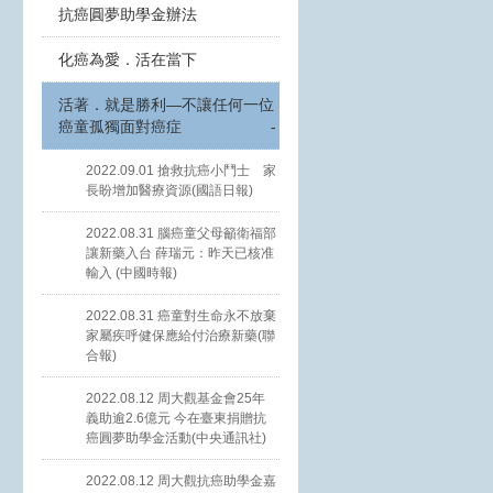
抗癌圓夢助學金辦法
化癌為愛．活在當下
活著．就是勝利—不讓任何一位
癌童孤獨面對癌症
-
2022.09.01 搶救抗癌小鬥士 家
長盼增加醫療資源(國語日報)
2022.08.31 腦癌童父母籲衛福部
讓新藥入台 薛瑞元：昨天已核准
輸入 (中國時報)
2022.08.31 癌童對生命永不放棄
家屬疾呼健保應給付治療新藥(聯
合報)
2022.08.12 周大觀基金會25年
義助逾2.6億元 今在臺東捐贈抗
癌圓夢助學金活動(中央通訊社)
2022.08.12 周大觀抗癌助學金嘉