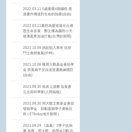
2022.03.11 5歲童罹4期腦癌 透
過畫作傳達對生命的熱愛(自由)
2022.03.11畫癌為愛巡迴全台感
恩生命首展 鄭文燦為腦癌小天
使潘盈希加油打氣(台灣好新聞)
2021.10.09 捐款陷入寒冬 抗癌
鬥士會師集氣(中時)
2021.10.08 獲周大觀基金會助學
金 癌童賴平安自述曾遭教練體罰
(自由)
2021.09.30 病床上讀書 翁俊彥
立志當科學家(人間福報)
2021.09.30 周大觀文教基金會頒
發助學金 鼓勵嘉縣學子勇敢抗
癌 ( ETtoday地方新聞 )
2021.09.29 《嘉義》3學子抗病
魔 各獲「周大觀」助學金2萬(自