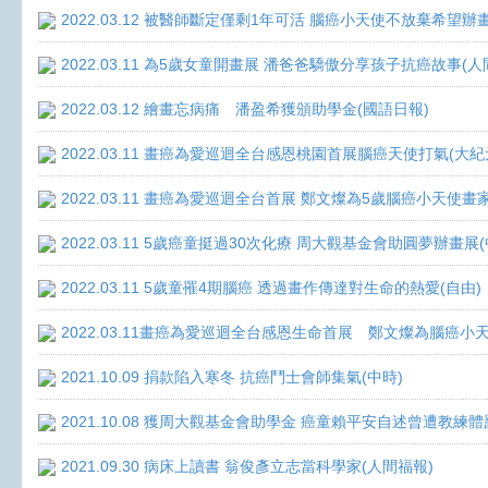
2022.03.12 被醫師斷定僅剩1年可活 腦癌小天使不放棄希望辦畫
2022.03.11 為5歲女童開畫展 潘爸爸驕傲分享孩子抗癌故事(人
2022.03.12 繪畫忘病痛 潘盈希獲頒助學金(國語日報)
2022.03.11 畫癌為愛巡迴全台感恩桃園首展腦癌天使打氣(大紀
2022.03.11 畫癌為愛巡迴全台首展 鄭文燦為5歲腦癌小天使畫
2022.03.11 5歲癌童挺過30次化療 周大觀基金會助圓夢辦畫展
2022.03.11 5歲童罹4期腦癌 透過畫作傳達對生命的熱愛(自由)
2022.03.11畫癌為愛巡迴全台感恩生命首展 鄭文燦為腦癌小
2021.10.09 捐款陷入寒冬 抗癌鬥士會師集氣(中時)
2021.10.08 獲周大觀基金會助學金 癌童賴平安自述曾遭教練體
2021.09.30 病床上讀書 翁俊彥立志當科學家(人間福報)