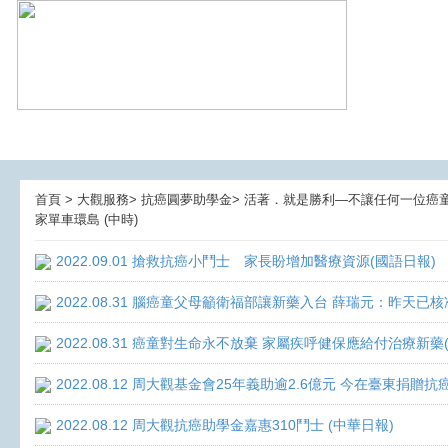
首頁 > 大觀服務> 抗癌圓夢助學金> 活著．就是勝利—不讓任何一位癌童孤獨面
家單車環島 (中時)
2022.09.01 搶救抗癌小鬥士 家長盼增加醫療資源(國語日報)
2022.08.31 腦癌童父母籲衛福部讓新藥入台 薛瑞元：昨天已核
2022.08.31 癌童對生命永不放棄 家屬疾呼健保應給付治療新藥
2022.08.12 周大觀基金會25年義助逾2.6億元 今在臺東捐
2022.08.12 周大觀抗癌助學金嘉惠310鬥士 (中華日報)