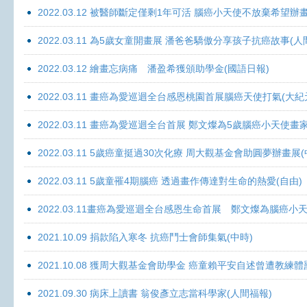
2022.03.12 被醫師斷定僅剩1年可活 腦癌小天使不放棄希望辦畫
2022.03.11 為5歲女童開畫展 潘爸爸驕傲分享孩子抗癌故事(人
2022.03.12 繪畫忘病痛 潘盈希獲頒助學金(國語日報)
2022.03.11 畫癌為愛巡迴全台感恩桃園首展腦癌天使打氣(大紀
2022.03.11 畫癌為愛巡迴全台首展 鄭文燦為5歲腦癌小天使畫
2022.03.11 5歲癌童挺過30次化療 周大觀基金會助圓夢辦畫展
2022.03.11 5歲童罹4期腦癌 透過畫作傳達對生命的熱愛(自由)
2022.03.11畫癌為愛巡迴全台感恩生命首展 鄭文燦為腦癌小
2021.10.09 捐款陷入寒冬 抗癌鬥士會師集氣(中時)
2021.10.08 獲周大觀基金會助學金 癌童賴平安自述曾遭教練體
2021.09.30 病床上讀書 翁俊彥立志當科學家(人間福報)