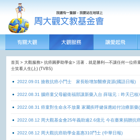
首頁 > 大觀服務> 抗癌圓夢助學金> 活著．就是勝利—不讓任何一位癌童孤獨
士笑看人生(上) (TVBS)
2022.09.01 搶救抗癌小鬥士 家長盼增加醫療資源(國語日報)
2022.08.31 腦癌童父母籲衛福部讓新藥入台 薛瑞元：昨天已核
2022.08.31 癌童對生命永不放棄 家屬疾呼健保應給付治療新藥
2022.08.12 周大觀基金會25年義助逾2.6億元 今在臺東捐
2022.08.12 周大觀抗癌助學金嘉惠310鬥士 (中華日報)