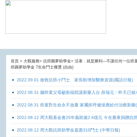
首頁 > 大觀服務> 抗癌圓夢助學金> 活著．就是勝利—不讓任何一位癌童孤獨
癌圓夢助學金 7生命鬥士獲獎 (自由)
2022.09.01 搶救抗癌小鬥士 家長盼增加醫療資源(國語日報)
2022.08.31 腦癌童父母籲衛福部讓新藥入台 薛瑞元：昨天已核
2022.08.31 癌童對生命永不放棄 家屬疾呼健保應給付治療新藥
2022.08.12 周大觀基金會25年義助逾2.6億元 今在臺東捐
2022.08.12 周大觀抗癌助學金嘉惠310鬥士 (中華日報)