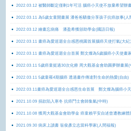
2022.03.12 被醫師斷定僅剩1年可活 腦癌小天使不放棄希望辦畫
2022.03.11 為5歲女童開畫展 潘爸爸驕傲分享孩子抗癌故事(人
2022.03.12 繪畫忘病痛 潘盈希獲頒助學金(國語日報)
2022.03.11 畫癌為愛巡迴全台感恩桃園首展腦癌天使打氣(大紀
2022.03.11 畫癌為愛巡迴全台首展 鄭文燦為5歲腦癌小天使畫
2022.03.11 5歲癌童挺過30次化療 周大觀基金會助圓夢辦畫展
2022.03.11 5歲童罹4期腦癌 透過畫作傳達對生命的熱愛(自由)
2022.03.11畫癌為愛巡迴全台感恩生命首展 鄭文燦為腦癌小
2021.10.09 捐款陷入寒冬 抗癌鬥士會師集氣(中時)
2021.10.08 獲周大觀基金會助學金 癌童賴平安自述曾遭教練體
2021.09.30 病床上讀書 翁俊彥立志當科學家(人間福報)