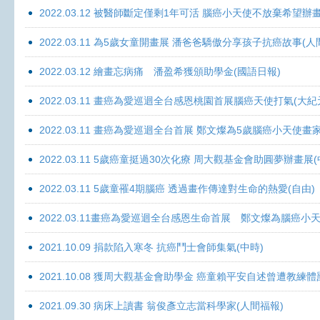
2022.03.12 被醫師斷定僅剩1年可活 腦癌小天使不放棄希望辦畫
2022.03.11 為5歲女童開畫展 潘爸爸驕傲分享孩子抗癌故事(人
2022.03.12 繪畫忘病痛 潘盈希獲頒助學金(國語日報)
2022.03.11 畫癌為愛巡迴全台感恩桃園首展腦癌天使打氣(大紀
2022.03.11 畫癌為愛巡迴全台首展 鄭文燦為5歲腦癌小天使畫
2022.03.11 5歲癌童挺過30次化療 周大觀基金會助圓夢辦畫展
2022.03.11 5歲童罹4期腦癌 透過畫作傳達對生命的熱愛(自由)
2022.03.11畫癌為愛巡迴全台感恩生命首展 鄭文燦為腦癌小
2021.10.09 捐款陷入寒冬 抗癌鬥士會師集氣(中時)
2021.10.08 獲周大觀基金會助學金 癌童賴平安自述曾遭教練體
2021.09.30 病床上讀書 翁俊彥立志當科學家(人間福報)