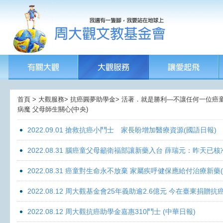
首頁 > 大觀服務> 抗癌圓夢助學金> 活著．就是勝利—不讓任何一位癌童孤獨
病魔 父母師生關心(中央)
2022.09.01 搶救抗癌小鬥士 家長盼增加醫療資源(國語日報)
2022.08.31 腦癌童父母籲衛福部讓新藥入台 薛瑞元：昨天已核
2022.08.31 癌童對生命永不放棄 家屬疾呼健保應給付治療新藥
2022.08.12 周大觀基金會25年義助逾2.6億元 今在臺東捐
2022.08.12 周大觀抗癌助學金嘉惠310鬥士 (中華日報)