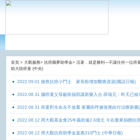
首頁 > 大觀服務> 抗癌圓夢助學金> 活著．就是勝利—不讓任何一位癌童孤獨
助大陸癌童 (中央)
2022.09.01 搶救抗癌小鬥士 家長盼增加醫療資源(國語日報)
2022.08.31 腦癌童父母籲衛福部讓新藥入台 薛瑞元：昨天已核
2022.08.31 癌童對生命永不放棄 家屬疾呼健保應給付治療新藥
2022.08.12 周大觀基金會25年義助逾2.6億元 今在臺東捐
2022.08.12 周大觀抗癌助學金嘉惠310鬥士 (中華日報)