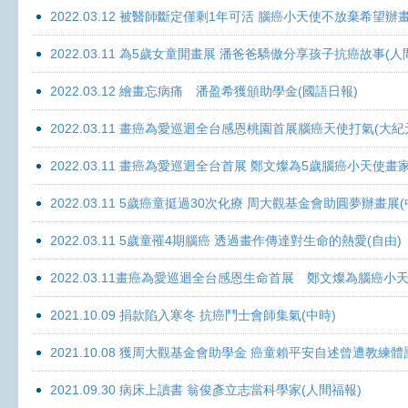
2022.03.12 被醫師斷定僅剩1年可活 腦癌小天使不放棄希望辦畫
2022.03.11 為5歲女童開畫展 潘爸爸驕傲分享孩子抗癌故事(人
2022.03.12 繪畫忘病痛 潘盈希獲頒助學金(國語日報)
2022.03.11 畫癌為愛巡迴全台感恩桃園首展腦癌天使打氣(大紀
2022.03.11 畫癌為愛巡迴全台首展 鄭文燦為5歲腦癌小天使畫
2022.03.11 5歲癌童挺過30次化療 周大觀基金會助圓夢辦畫展
2022.03.11 5歲童罹4期腦癌 透過畫作傳達對生命的熱愛(自由)
2022.03.11畫癌為愛巡迴全台感恩生命首展 鄭文燦為腦癌小
2021.10.09 捐款陷入寒冬 抗癌鬥士會師集氣(中時)
2021.10.08 獲周大觀基金會助學金 癌童賴平安自述曾遭教練體
2021.09.30 病床上讀書 翁俊彥立志當科學家(人間福報)