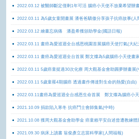
2022.03.12 被醫師斷定僅剩1年可活 腦癌小天使不放棄希望辦畫
2022.03.11 為5歲女童開畫展 潘爸爸驕傲分享孩子抗癌故事(人
2022.03.12 繪畫忘病痛 潘盈希獲頒助學金(國語日報)
2022.03.11 畫癌為愛巡迴全台感恩桃園首展腦癌天使打氣(大紀
2022.03.11 畫癌為愛巡迴全台首展 鄭文燦為5歲腦癌小天使畫
2022.03.11 5歲癌童挺過30次化療 周大觀基金會助圓夢辦畫展
2022.03.11 5歲童罹4期腦癌 透過畫作傳達對生命的熱愛(自由)
2022.03.11畫癌為愛巡迴全台感恩生命首展 鄭文燦為腦癌小
2021.10.09 捐款陷入寒冬 抗癌鬥士會師集氣(中時)
2021.10.08 獲周大觀基金會助學金 癌童賴平安自述曾遭教練體
2021.09.30 病床上讀書 翁俊彥立志當科學家(人間福報)