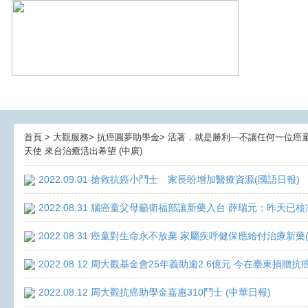
首頁 > 大觀服務> 抗癌圓夢助學金> 活著．就是勝利—不讓任何一位癌童孤獨
天使 來台治癒活出希望 (中廣)
2022.09.01 搶救抗癌小鬥士 家長盼增加醫療資源(國語日報)
2022.08.31 腦癌童父母籲衛福部讓新藥入台 薛瑞元：昨天已核
2022.08.31 癌童對生命永不放棄 家屬疾呼健保應給付治療新藥
2022.08.12 周大觀基金會25年義助逾2.6億元 今在臺東捐
2022.08.12 周大觀抗癌助學金嘉惠310鬥士 (中華日報)