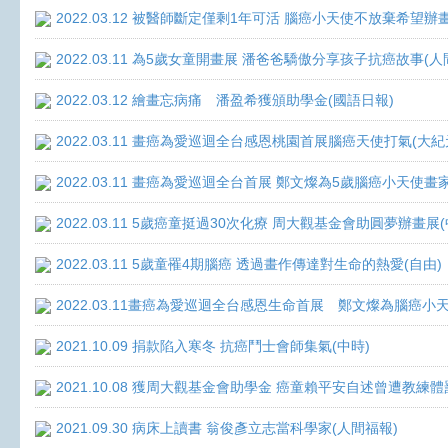
2022.03.12 被醫師斷定僅剩1年可活 腦癌小天使不放棄希望辦畫
2022.03.11 為5歲女童開畫展 潘爸爸驕傲分享孩子抗癌故事(人
2022.03.12 繪畫忘病痛 潘盈希獲頒助學金(國語日報)
2022.03.11 畫癌為愛巡迴全台感恩桃園首展腦癌天使打氣(大紀
2022.03.11 畫癌為愛巡迴全台首展 鄭文燦為5歲腦癌小天使畫
2022.03.11 5歲癌童挺過30次化療 周大觀基金會助圓夢辦畫展
2022.03.11 5歲童罹4期腦癌 透過畫作傳達對生命的熱愛(自由)
2022.03.11畫癌為愛巡迴全台感恩生命首展 鄭文燦為腦癌小
2021.10.09 捐款陷入寒冬 抗癌鬥士會師集氣(中時)
2021.10.08 獲周大觀基金會助學金 癌童賴平安自述曾遭教練體
2021.09.30 病床上讀書 翁俊彥立志當科學家(人間福報)