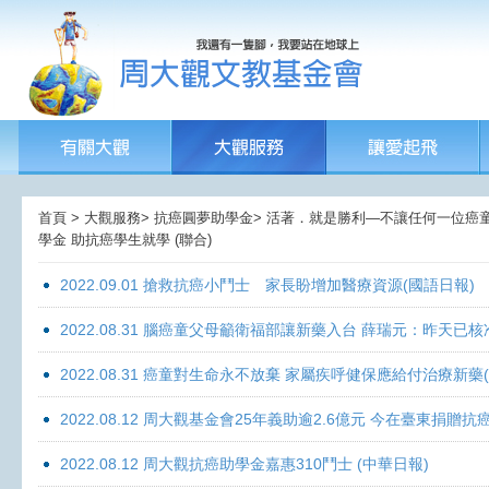
首頁 > 大觀服務> 抗癌圓夢助學金> 活著．就是勝利—不讓任何一位癌童孤獨
學金 助抗癌學生就學 (聯合)
2022.09.01 搶救抗癌小鬥士 家長盼增加醫療資源(國語日報)
2022.08.31 腦癌童父母籲衛福部讓新藥入台 薛瑞元：昨天已核
2022.08.31 癌童對生命永不放棄 家屬疾呼健保應給付治療新藥
2022.08.12 周大觀基金會25年義助逾2.6億元 今在臺東捐
2022.08.12 周大觀抗癌助學金嘉惠310鬥士 (中華日報)