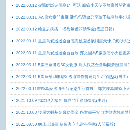
2022.03.12 被醫師斷定僅剩1年可活 腦癌小天使不放棄希望辦畫
2022.03.11 為5歲女童開畫展 潘爸爸驕傲分享孩子抗癌故事(人
2022.03.12 繪畫忘病痛 潘盈希獲頒助學金(國語日報)
2022.03.11 畫癌為愛巡迴全台感恩桃園首展腦癌天使打氣(大紀
2022.03.11 畫癌為愛巡迴全台首展 鄭文燦為5歲腦癌小天使畫
2022.03.11 5歲癌童挺過30次化療 周大觀基金會助圓夢辦畫展
2022.03.11 5歲童罹4期腦癌 透過畫作傳達對生命的熱愛(自由)
2022.03.11畫癌為愛巡迴全台感恩生命首展 鄭文燦為腦癌小
2021.10.09 捐款陷入寒冬 抗癌鬥士會師集氣(中時)
2021.10.08 獲周大觀基金會助學金 癌童賴平安自述曾遭教練體
2021.09.30 病床上讀書 翁俊彥立志當科學家(人間福報)