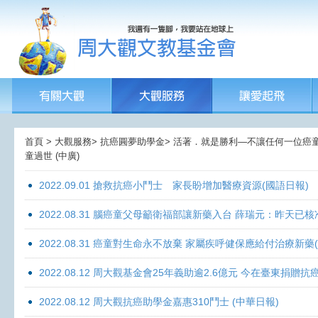
首頁 > 大觀服務> 抗癌圓夢助學金> 活著．就是勝利—不讓任何一位癌童孤獨
童過世 (中廣)
2022.09.01 搶救抗癌小鬥士 家長盼增加醫療資源(國語日報)
2022.08.31 腦癌童父母籲衛福部讓新藥入台 薛瑞元：昨天已核
2022.08.31 癌童對生命永不放棄 家屬疾呼健保應給付治療新藥
2022.08.12 周大觀基金會25年義助逾2.6億元 今在臺東捐
2022.08.12 周大觀抗癌助學金嘉惠310鬥士 (中華日報)