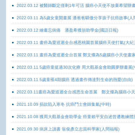
2022.03.12 被醫師斷定僅剩1年可活 腦癌小天使不放棄希望辦畫
2022.03.11 為5歲女童開畫展 潘爸爸驕傲分享孩子抗癌故事(人
2022.03.12 繪畫忘病痛 潘盈希獲頒助學金(國語日報)
2022.03.11 畫癌為愛巡迴全台感恩桃園首展腦癌天使打氣(大紀
2022.03.11 畫癌為愛巡迴全台首展 鄭文燦為5歲腦癌小天使畫
2022.03.11 5歲癌童挺過30次化療 周大觀基金會助圓夢辦畫展
2022.03.11 5歲童罹4期腦癌 透過畫作傳達對生命的熱愛(自由)
2022.03.11畫癌為愛巡迴全台感恩生命首展 鄭文燦為腦癌小
2021.10.09 捐款陷入寒冬 抗癌鬥士會師集氣(中時)
2021.10.08 獲周大觀基金會助學金 癌童賴平安自述曾遭教練體
2021.09.30 病床上讀書 翁俊彥立志當科學家(人間福報)