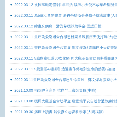
2022.03.12 被醫師斷定僅剩1年可活 腦癌小天使不放棄希望辦畫
2022.03.11 為5歲女童開畫展 潘爸爸驕傲分享孩子抗癌故事(人
2022.03.12 繪畫忘病痛 潘盈希獲頒助學金(國語日報)
2022.03.11 畫癌為愛巡迴全台感恩桃園首展腦癌天使打氣(大紀
2022.03.11 畫癌為愛巡迴全台首展 鄭文燦為5歲腦癌小天使畫
2022.03.11 5歲癌童挺過30次化療 周大觀基金會助圓夢辦畫展
2022.03.11 5歲童罹4期腦癌 透過畫作傳達對生命的熱愛(自由)
2022.03.11畫癌為愛巡迴全台感恩生命首展 鄭文燦為腦癌小
2021.10.09 捐款陷入寒冬 抗癌鬥士會師集氣(中時)
2021.10.08 獲周大觀基金會助學金 癌童賴平安自述曾遭教練體
2021.09.30 病床上讀書 翁俊彥立志當科學家(人間福報)