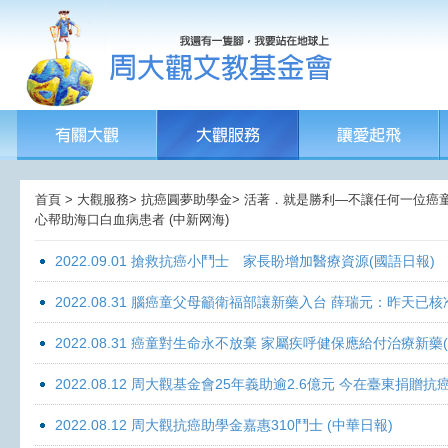
首頁 > 大觀服務> 抗癌圓夢助學金> 活著．就是勝利—不讓任何一位癌童孤獨
心帮助海口白血病患者 (中新网海)
2022.09.01 搶救抗癌小鬥士 家長盼增加醫療資源(國語日報)
2022.08.31 腦癌童父母籲衛福部讓新藥入台 薛瑞元：昨天已核
2022.08.31 癌童對生命永不放棄 家屬疾呼健保應給付治療新藥
2022.08.12 周大觀基金會25年義助逾2.6億元 今在臺東捐
2022.08.12 周大觀抗癌助學金嘉惠310鬥士 (中華日報)