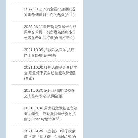
2022.03.11 5歲童罹4期腦癌 透
過畫作傳達對生命的熱愛(自由)
2022.03.11畫癌為愛巡迴全台感
恩生命首展 鄭文燦為腦癌小天
使潘盈希加油打氣(台灣好新聞)
2021.10.09 捐款陷入寒冬 抗癌
鬥士會師集氣(中時)
2021.10.08 獲周大觀基金會助學
金 癌童賴平安自述曾遭教練體罰
(自由)
2021.09.30 病床上讀書 翁俊彥
立志當科學家(人間福報)
2021.09.30 周大觀文教基金會頒
發助學金 鼓勵嘉縣學子勇敢抗
癌 ( ETtoday地方新聞 )
2021.09.29 《嘉義》3學子抗病
魔 各獲「周大觀」助學金2萬(自