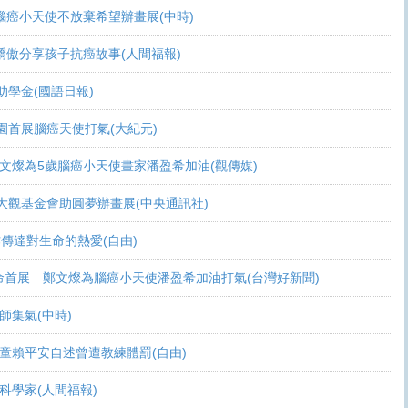
可活 腦癌小天使不放棄希望辦畫展(中時)
爸爸驕傲分享孩子抗癌故事(人間福報)
頒助學金(國語日報)
恩桃園首展腦癌天使打氣(大紀元)
展 鄭文燦為5歲腦癌小天使畫家潘盈希加油(觀傳媒)
療 周大觀基金會助圓夢辦畫展(中央通訊社)
過畫作傳達對生命的熱愛(自由)
恩生命首展 鄭文燦為腦癌小天使潘盈希加油打氣(台灣好新聞)
會師集氣(中時)
金 癌童賴平安自述曾遭教練體罰(自由)
志當科學家(人間福報)