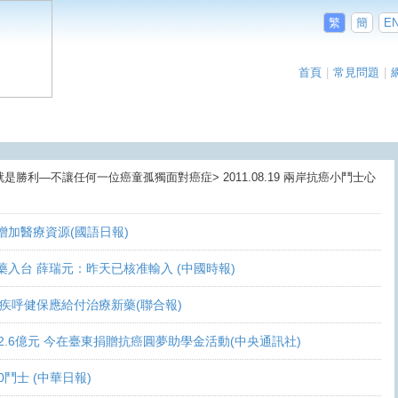
繁
簡
E
首頁
|
常見問題
|
就是勝利—不讓任何一位癌童孤獨面對癌症> 2011.08.19 兩岸抗癌小鬥士心
盼增加醫療資源(國語日報)
讓新藥入台 薛瑞元：昨天已核准輸入 (中國時報)
 家屬疾呼健保應給付治療新藥(聯合報)
義助逾2.6億元 今在臺東捐贈抗癌圓夢助學金活動(中央通訊社)
10鬥士 (中華日報)