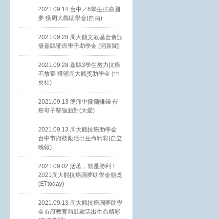
2021.09.14 台中／6學生抗癌圓
夢 獲周大觀助學金(自由)
2021.09.28 周大觀文教基金會頒
發嘉縣罹癌學子助學金 (滔新聞)
2021.09.28 嘉縣3學生努力抗癌
不放棄 獲頒周大觀獎助學金 (中
央社)
2021.09.13 病痛中擺攤賺錢 罹
癌母子堅強面對(大愛)
2021.09.13 周大觀抗癌助學金
台中市府鼓勵活出生命精彩(自立
晚報)
2021.09.02 活著，就是勝利！
2021周大觀抗癌圓夢助學金頒獎
(ETtoday)
2021.09.13 周大觀抗癌圓夢助學
金市府教育局鼓勵活出生命精彩