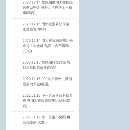
2020.12.14 雙胞胎獲周大觀抗癌
圓夢助學金 哥哥：抗癌路上不孤
單(聯合)
2020.12.15 周大觀圓夢助學金
送暖癌友(中時)
2020.12.14 周大觀抗癌圓夢助學
金得主大會師 熱愛生命不孤獨
(旺報)
2020.12.15 雙胞胎打敗血癌 想
解鎖基因幫病友(聯合)
2020.12.15 300抗癌勇士 獲頒
圓夢助學金(國語)
2021.01.18 小一男童勇敢對抗血
癌 獲周大觀抗癌圓夢助學金(聯
合)
2021.01.19 小一男童不哭鬧 勇
敢抗血癌(人間 )