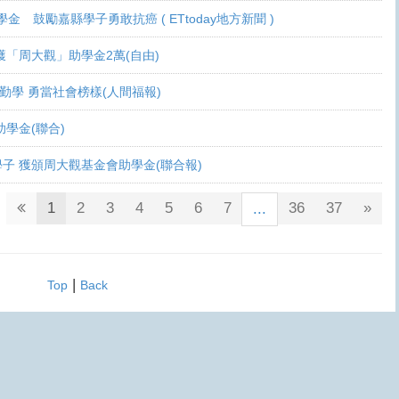
學金 鼓勵嘉縣學子勇敢抗癌 ( ETtoday地方新聞 )
 各獲「周大觀」助學金2萬(自由)
癌生勤學 勇當社會榜樣(人間福報)
觀助學金(聯合)
鬥士學子 獲頒周大觀基金會助學金(聯合報)
1
2
3
4
5
6
7
36
37
»
...
|
Top
Back