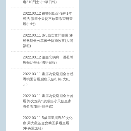
惠310鬥士 (中華日報)
2022.03.12 被醫師斷定僅剩1年
可活 腦癌小天使不放棄希望辦畫
展(中時)
2022.03.11 為5歲女童開畫展 潘
爸爸驕傲分享孩子抗癌故事(人間
福報)
2022.03.12 繪畫忘病痛 潘盈希
獲頒助學金(國語日報)
2022.03.11 畫癌為愛巡迴全台感
恩桃園首展腦癌天使打氣(大紀
元)
2022.03.11 畫癌為愛巡迴全台首
展 鄭文燦為5歲腦癌小天使畫家
潘盈希加油(觀傳媒)
2022.03.11 5歲癌童挺過30次化
療 周大觀基金會助圓夢辦畫展
(中央通訊社)