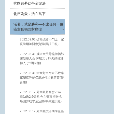
抗癌圓夢助學金辦法
化癌為愛．活在當下
活著．就是勝利—不讓任何一位
癌童孤獨面對癌症
-
2022.09.01 搶救抗癌小鬥士 家
長盼增加醫療資源(國語日報)
2022.08.31 腦癌童父母籲衛福部
讓新藥入台 薛瑞元：昨天已核准
輸入 (中國時報)
2022.08.31 癌童對生命永不放棄
家屬疾呼健保應給付治療新藥(聯
合報)
2022.08.12 周大觀基金會25年
義助逾2.6億元 今在臺東捐贈抗
癌圓夢助學金活動(中央通訊社)
2022.08.12 周大觀抗癌助學金嘉