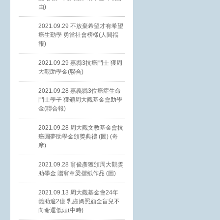
由)
2021.09.29 不放棄希望才有希望
癌生勤學 勇當社會榜樣(人間福
報)
2021.09.29 嘉縣3抗癌鬥士 獲周
大觀助學金(聯合)
2021.09.28 嘉義縣3位癌症生命
鬥士學子 獲頒周大觀基金會助學
金(聯合報)
2021.09.28 周大觀文教基金會抗
癌圓夢助學金頒獎典禮 (圖) (奇
摩)
2021.09.28 翁俊彥獲頒周大觀獎
助學金 贈翁章梁摺紙作品 (圖)
2021.09.13 周大觀基金會24年
義助逾2億 乳癌媽照顧全盲兒不
向命運低頭(中時)