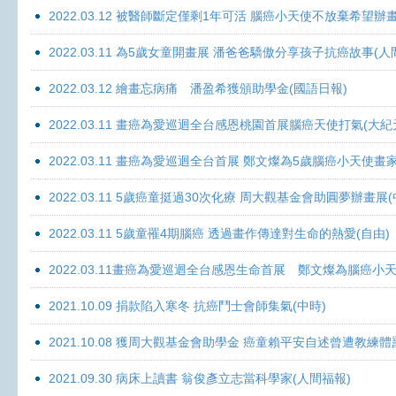
2022.03.12 被醫師斷定僅剩1年可活 腦癌小天使不放棄希望辦畫
2022.03.11 為5歲女童開畫展 潘爸爸驕傲分享孩子抗癌故事(人
2022.03.12 繪畫忘病痛 潘盈希獲頒助學金(國語日報)
2022.03.11 畫癌為愛巡迴全台感恩桃園首展腦癌天使打氣(大紀
2022.03.11 畫癌為愛巡迴全台首展 鄭文燦為5歲腦癌小天使畫
2022.03.11 5歲癌童挺過30次化療 周大觀基金會助圓夢辦畫展
2022.03.11 5歲童罹4期腦癌 透過畫作傳達對生命的熱愛(自由)
2022.03.11畫癌為愛巡迴全台感恩生命首展 鄭文燦為腦癌小
2021.10.09 捐款陷入寒冬 抗癌鬥士會師集氣(中時)
2021.10.08 獲周大觀基金會助學金 癌童賴平安自述曾遭教練體
2021.09.30 病床上讀書 翁俊彥立志當科學家(人間福報)