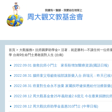
首頁 > 大觀服務> 抗癌圓夢助學金> 活著．就是勝利—不讓任何一位癌童孤獨
學 台南9生命鬥士勇敢面對人生 (台南)
2022.09.01 搶救抗癌小鬥士 家長盼增加醫療資源(國語日報)
2022.08.31 腦癌童父母籲衛福部讓新藥入台 薛瑞元：昨天已核
2022.08.31 癌童對生命永不放棄 家屬疾呼健保應給付治療新藥
2022.08.12 周大觀基金會25年義助逾2.6億元 今在臺東捐
2022.08.12 周大觀抗癌助學金嘉惠310鬥士 (中華日報)