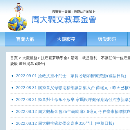
首頁 > 大觀服務> 抗癌圓夢助學金> 活著．就是勝利—不讓任何一位癌童孤獨
慶毅 畫展揭幕 (聯合)
2022.09.01 搶救抗癌小鬥士 家長盼增加醫療資源(國語日報)
2022.08.31 腦癌童父母籲衛福部讓新藥入台 薛瑞元：昨天已核
2022.08.31 癌童對生命永不放棄 家屬疾呼健保應給付治療新藥
2022.08.12 周大觀基金會25年義助逾2.6億元 今在臺東捐
2022.08.12 周大觀抗癌助學金嘉惠310鬥士 (中華日報)