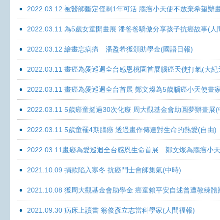
2022.03.12 被醫師斷定僅剩1年可活 腦癌小天使不放棄希望辦畫
2022.03.11 為5歲女童開畫展 潘爸爸驕傲分享孩子抗癌故事(人
2022.03.12 繪畫忘病痛 潘盈希獲頒助學金(國語日報)
2022.03.11 畫癌為愛巡迴全台感恩桃園首展腦癌天使打氣(大紀
2022.03.11 畫癌為愛巡迴全台首展 鄭文燦為5歲腦癌小天使畫
2022.03.11 5歲癌童挺過30次化療 周大觀基金會助圓夢辦畫展
2022.03.11 5歲童罹4期腦癌 透過畫作傳達對生命的熱愛(自由)
2022.03.11畫癌為愛巡迴全台感恩生命首展 鄭文燦為腦癌小
2021.10.09 捐款陷入寒冬 抗癌鬥士會師集氣(中時)
2021.10.08 獲周大觀基金會助學金 癌童賴平安自述曾遭教練體
2021.09.30 病床上讀書 翁俊彥立志當科學家(人間福報)