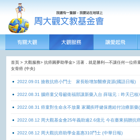
首頁 > 大觀服務> 抗癌圓夢助學金> 活著．就是勝利—不讓任何一位癌童孤獨
女骨癌 (中央)
2022.09.01 搶救抗癌小鬥士 家長盼增加醫療資源(國語日報)
2022.08.31 腦癌童父母籲衛福部讓新藥入台 薛瑞元：昨天已核
2022.08.31 癌童對生命永不放棄 家屬疾呼健保應給付治療新藥
2022.08.12 周大觀基金會25年義助逾2.6億元 今在臺東捐
2022.08.12 周大觀抗癌助學金嘉惠310鬥士 (中華日報)