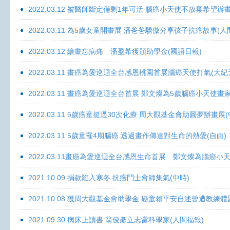
2022.03.12 被醫師斷定僅剩1年可活 腦癌小天使不放棄希望辦畫
2022.03.11 為5歲女童開畫展 潘爸爸驕傲分享孩子抗癌故事(人
2022.03.12 繪畫忘病痛 潘盈希獲頒助學金(國語日報)
2022.03.11 畫癌為愛巡迴全台感恩桃園首展腦癌天使打氣(大紀
2022.03.11 畫癌為愛巡迴全台首展 鄭文燦為5歲腦癌小天使畫
2022.03.11 5歲癌童挺過30次化療 周大觀基金會助圓夢辦畫展
2022.03.11 5歲童罹4期腦癌 透過畫作傳達對生命的熱愛(自由)
2022.03.11畫癌為愛巡迴全台感恩生命首展 鄭文燦為腦癌小
2021.10.09 捐款陷入寒冬 抗癌鬥士會師集氣(中時)
2021.10.08 獲周大觀基金會助學金 癌童賴平安自述曾遭教練體
2021.09.30 病床上讀書 翁俊彥立志當科學家(人間福報)