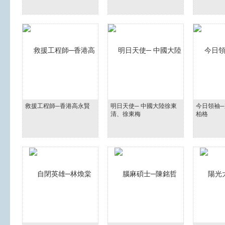
救援工程師─香港高永賢
明日天使─ 中國大陸徐東
今日領袖─
清、徐東梅
柏格