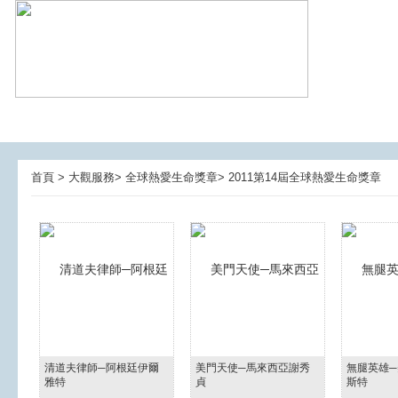
首頁 > 大觀服務> 全球熱愛生命獎章> 2011第14屆全球熱愛生命獎章
清道夫律師─阿根廷伊爾
美門天使─馬來西亞謝秀
無腿英雄─
雅特
貞
斯特