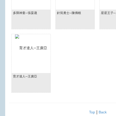
多障神童─張晏晟
針筒勇士─陳傳根
星星王子
育才達人─王廣亞
|
Top
Back