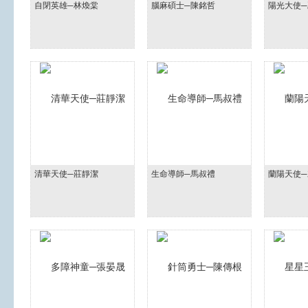
自閉英雄─林煥棠
腦麻碩士─陳銘哲
陽光大使
清華天使─莊靜潔
生命導師─馬叔禮
蘭陽天使