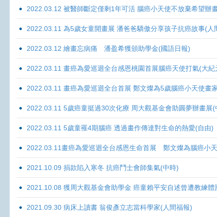
2022.03.12 被醫師斷定僅剩1年可活 腦癌小天使不放棄希望辦畫
2022.03.11 為5歲女童開畫展 潘爸爸驕傲分享孩子抗癌故事(人
2022.03.12 繪畫忘病痛 潘盈希獲頒助學金(國語日報)
2022.03.11 畫癌為愛巡迴全台感恩桃園首展腦癌天使打氣(大紀
2022.03.11 畫癌為愛巡迴全台首展 鄭文燦為5歲腦癌小天使畫
2022.03.11 5歲癌童挺過30次化療 周大觀基金會助圓夢辦畫展
2022.03.11 5歲童罹4期腦癌 透過畫作傳達對生命的熱愛(自由)
2022.03.11畫癌為愛巡迴全台感恩生命首展 鄭文燦為腦癌小
2021.10.09 捐款陷入寒冬 抗癌鬥士會師集氣(中時)
2021.10.08 獲周大觀基金會助學金 癌童賴平安自述曾遭教練體
2021.09.30 病床上讀書 翁俊彥立志當科學家(人間福報)