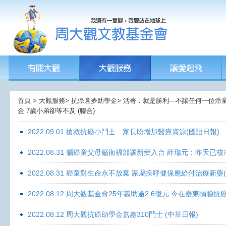
首頁 > 大觀服務> 抗癌圓夢助學金> 活著．就是勝利—不讓任何一位癌童孤獨
金 7歲小弟卻等不及 (聯合)
2022.09.01 搶救抗癌小鬥士 家長盼增加醫療資源(國語日報)
2022.08.31 腦癌童父母籲衛福部讓新藥入台 薛瑞元：昨天已核
2022.08.31 癌童對生命永不放棄 家屬疾呼健保應給付治療新藥
2022.08.12 周大觀基金會25年義助逾2.6億元 今在臺東捐
2022.08.12 周大觀抗癌助學金嘉惠310鬥士 (中華日報)