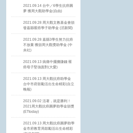
2021.09.14 台中／6學生抗癌圓
夢 獲周大觀助學金(自由)
2021.09.28 周大觀文教基金會頒
發嘉縣罹癌學子助學金 (滔新聞)
2021.09.28 嘉縣3學生努力抗癌
不放棄 獲頒周大觀獎助學金 (中
央社)
2021.09.13 病痛中擺攤賺錢 罹
癌母子堅強面對(大愛)
2021.09.13 周大觀抗癌助學金
台中市府鼓勵活出生命精彩(自立
晚報)
2021.09.02 活著，就是勝利！
2021周大觀抗癌圓夢助學金頒獎
(ETtoday)
2021.09.13 周大觀抗癌圓夢助學
金市府教育局鼓勵活出生命精彩