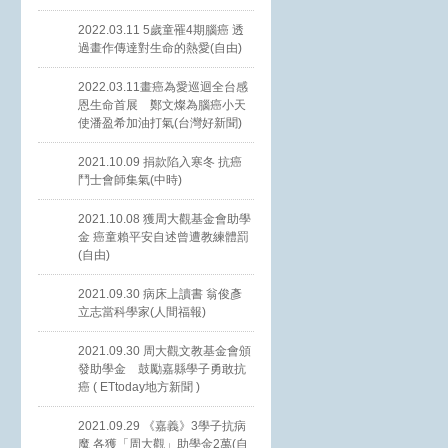
2022.03.11 5歲童罹4期腦癌 透
過畫作傳達對生命的熱愛(自由)
2022.03.11畫癌為愛巡迴全台感
恩生命首展 鄭文燦為腦癌小天
使潘盈希加油打氣(台灣好新聞)
2021.10.09 捐款陷入寒冬 抗癌
鬥士會師集氣(中時)
2021.10.08 獲周大觀基金會助學
金 癌童賴平安自述曾遭教練體罰
(自由)
2021.09.30 病床上讀書 翁俊彥
立志當科學家(人間福報)
2021.09.30 周大觀文教基金會頒
發助學金 鼓勵嘉縣學子勇敢抗
癌 ( ETtoday地方新聞 )
2021.09.29 《嘉義》3學子抗病
魔 各獲「周大觀」助學金2萬(自