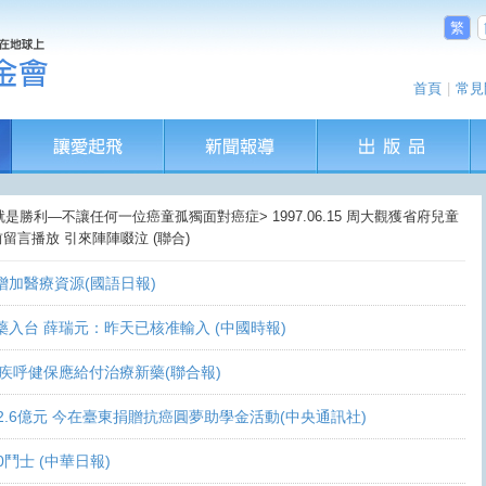
繁
首頁
|
常見
就是勝利—不讓任何一位癌童孤獨面對癌症> 1997.06.15 周大觀獲省府兒童
留言播放 引來陣陣啜泣 (聯合)
盼增加醫療資源(國語日報)
讓新藥入台 薛瑞元：昨天已核准輸入 (中國時報)
 家屬疾呼健保應給付治療新藥(聯合報)
義助逾2.6億元 今在臺東捐贈抗癌圓夢助學金活動(中央通訊社)
0鬥士 (中華日報)