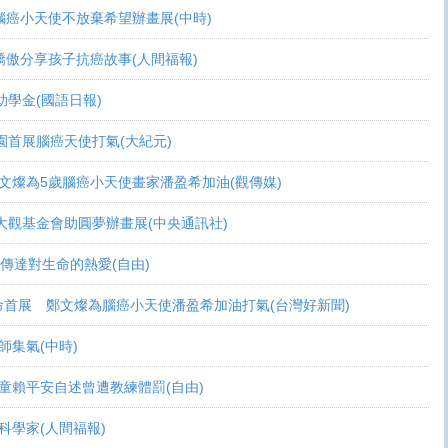
活 腦癌小天使不放棄希望辦畫展(中時)
爸爸驕傲分享孩子抗癌故事(人間福報)
頒助學金(國語日報)
恩桃園首展腦癌天使打氣(大紀元)
展 鄭文燦為5歲腦癌小天使畫家潘盈希加油(觀傳媒)
療 周大觀基金會助圓夢辦畫展(中央通訊社)
畫作傳達對生命的熱愛(自由)
恩生命首展 鄭文燦為腦癌小天使潘盈希加油打氣(台灣好新聞)
會師集氣(中時)
金 癌童賴平安自述曾遭教練體罰(自由)
當科學家(人間福報)