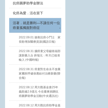
抗癌圓夢助學金辦法
化癌為愛．活在當下
活著．就是勝利—不讓任何一位
癌童孤獨面對癌症
-
2022.09.01 搶救抗癌小鬥士 家
長盼增加醫療資源(國語日報)
2022.08.31 腦癌童父母籲衛福部
讓新藥入台 薛瑞元：昨天已核准
輸入 (中國時報)
2022.08.31 癌童對生命永不放棄
家屬疾呼健保應給付治療新藥(聯
合報)
2022.08.12 周大觀基金會25年
義助逾2.6億元 今在臺東捐贈抗
癌圓夢助學金活動(中央通訊社)
2022.08.12 周大觀抗癌助學金嘉