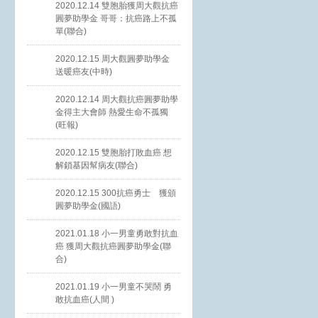
2020.12.14 雙胞胎獲周大觀抗癌
圓夢助學金 哥哥：抗癌路上不孤
單(聯合)
2020.12.15 周大觀圓夢助學金
送暖癌友(中時)
2020.12.14 周大觀抗癌圓夢助學
金得主大會師 熱愛生命不孤獨
(旺報)
2020.12.15 雙胞胎打敗血癌 想
解鎖基因幫病友(聯合)
2020.12.15 300抗癌勇士 獲頒
圓夢助學金(國語)
2021.01.18 小一男童勇敢對抗血
癌 獲周大觀抗癌圓夢助學金(聯
合)
2021.01.19 小一男童不哭鬧 勇
敢抗血癌(人間 )