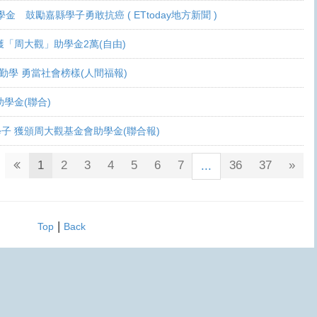
學金 鼓勵嘉縣學子勇敢抗癌 ( ETtoday地方新聞 )
 各獲「周大觀」助學金2萬(自由)
癌生勤學 勇當社會榜樣(人間福報)
觀助學金(聯合)
鬥士學子 獲頒周大觀基金會助學金(聯合報)
1
2
3
4
5
6
7
36
37
»
...
|
Top
Back