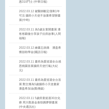
惠310鬥士 (中華日報)
2022.03.12 被醫師斷定僅剩1年
可活 腦癌小天使不放棄希望辦畫
展(中時)
2022.03.11 為5歲女童開畫展 潘
爸爸驕傲分享孩子抗癌故事(人間
福報)
2022.03.12 繪畫忘病痛 潘盈希
獲頒助學金(國語日報)
2022.03.11 畫癌為愛巡迴全台感
恩桃園首展腦癌天使打氣(大紀
元)
2022.03.11 畫癌為愛巡迴全台首
展 鄭文燦為5歲腦癌小天使畫家
潘盈希加油(觀傳媒)
2022.03.11 5歲癌童挺過30次化
療 周大觀基金會助圓夢辦畫展
(中央通訊社)