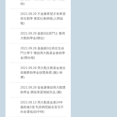
由)
2021.09.29 不放棄希望才有希望
癌生勤學 勇當社會榜樣(人間福
報)
2021.09.29 嘉縣3抗癌鬥士 獲周
大觀助學金(聯合)
2021.09.28 嘉義縣3位癌症生命
鬥士學子 獲頒周大觀基金會助學
金(聯合報)
2021.09.28 周大觀文教基金會抗
癌圓夢助學金頒獎典禮 (圖) (奇
摩)
2021.09.28 翁俊彥獲頒周大觀獎
助學金 贈翁章梁摺紙作品 (圖)
2021.09.13 周大觀基金會24年
義助逾2億 乳癌媽照顧全盲兒不
向命運低頭(中時)