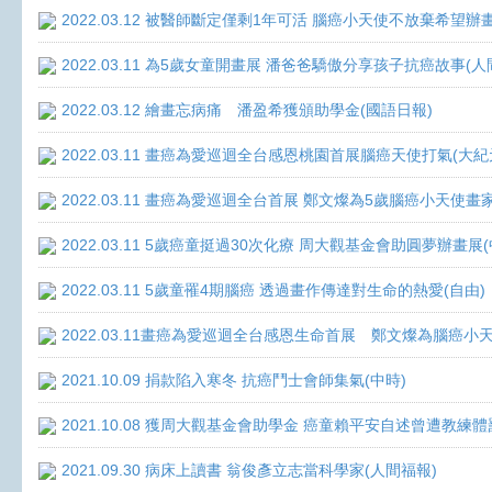
2022.03.12 被醫師斷定僅剩1年可活 腦癌小天使不放棄希望辦畫
2022.03.11 為5歲女童開畫展 潘爸爸驕傲分享孩子抗癌故事(人
2022.03.12 繪畫忘病痛 潘盈希獲頒助學金(國語日報)
2022.03.11 畫癌為愛巡迴全台感恩桃園首展腦癌天使打氣(大紀
2022.03.11 畫癌為愛巡迴全台首展 鄭文燦為5歲腦癌小天使畫
2022.03.11 5歲癌童挺過30次化療 周大觀基金會助圓夢辦畫展
2022.03.11 5歲童罹4期腦癌 透過畫作傳達對生命的熱愛(自由)
2022.03.11畫癌為愛巡迴全台感恩生命首展 鄭文燦為腦癌小
2021.10.09 捐款陷入寒冬 抗癌鬥士會師集氣(中時)
2021.10.08 獲周大觀基金會助學金 癌童賴平安自述曾遭教練體
2021.09.30 病床上讀書 翁俊彥立志當科學家(人間福報)