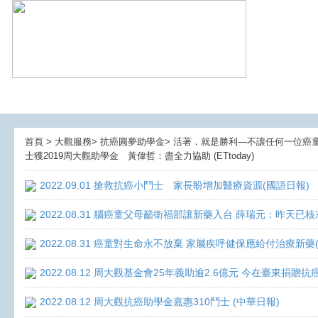
首頁 > 大觀服務> 抗癌圓夢助學金> 活著．就是勝利—不讓任何一位癌童孤獨
士獲2019周大觀助學金 黃偉哲：盡全力協助 (ETtoday)
2022.09.01 搶救抗癌小鬥士 家長盼增加醫療資源(國語日報)
2022.08.31 腦癌童父母籲衛福部讓新藥入台 薛瑞元：昨天已核
2022.08.31 癌童對生命永不放棄 家屬疾呼健保應給付治療新藥
2022.08.12 周大觀基金會25年義助逾2.6億元 今在臺東捐
2022.08.12 周大觀抗癌助學金嘉惠310鬥士 (中華日報)