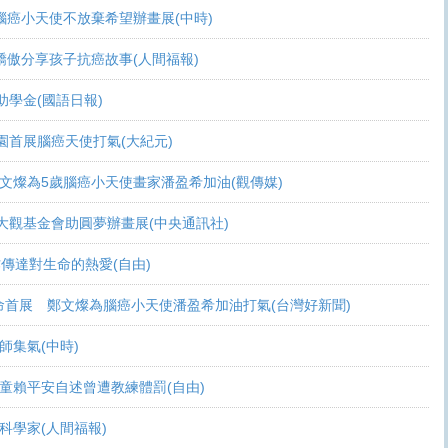
可活 腦癌小天使不放棄希望辦畫展(中時)
爸爸驕傲分享孩子抗癌故事(人間福報)
頒助學金(國語日報)
恩桃園首展腦癌天使打氣(大紀元)
展 鄭文燦為5歲腦癌小天使畫家潘盈希加油(觀傳媒)
療 周大觀基金會助圓夢辦畫展(中央通訊社)
過畫作傳達對生命的熱愛(自由)
恩生命首展 鄭文燦為腦癌小天使潘盈希加油打氣(台灣好新聞)
會師集氣(中時)
金 癌童賴平安自述曾遭教練體罰(自由)
志當科學家(人間福報)