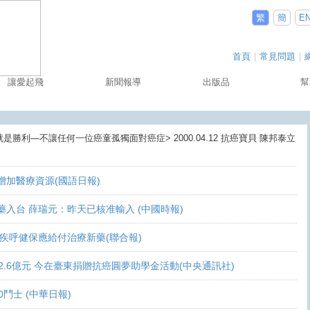
繁
簡
E
首頁
|
常見問題
|
讓愛起飛
新聞報導
出版品
幫
就是勝利—不讓任何一位癌童孤獨面對癌症> 2000.04.12 抗癌寶貝 陳邦泰立
盼增加醫療資源(國語日報)
讓新藥入台 薛瑞元：昨天已核准輸入 (中國時報)
 家屬疾呼健保應給付治療新藥(聯合報)
義助逾2.6億元 今在臺東捐贈抗癌圓夢助學金活動(中央通訊社)
10鬥士 (中華日報)