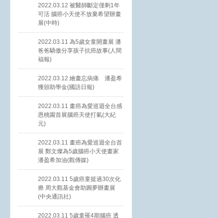
2022.03.12 被醫師斷定僅剩1年
可活 腦癌小天使不放棄希望辦畫
展(中時)
2022.03.11 為5歲女童開畫展 潘
爸爸驕傲分享孩子抗癌故事(人間
福報)
2022.03.12 繪畫忘病痛 潘盈希
獲頒助學金(國語日報)
2022.03.11 畫癌為愛巡迴全台感
恩桃園首展腦癌天使打氣(大紀
元)
2022.03.11 畫癌為愛巡迴全台首
展 鄭文燦為5歲腦癌小天使畫家
潘盈希加油(觀傳媒)
2022.03.11 5歲癌童挺過30次化
療 周大觀基金會助圓夢辦畫展
(中央通訊社)
2022.03.11 5歲童罹4期腦癌 透