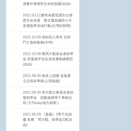
過畫作傳達對生命的熱愛(自由)
2022.03.11畫癌為愛巡迴全台感
恩生命首展 鄭文燦為腦癌小天
使潘盈希加油打氣(台灣好新聞)
2021.10.09 捐款陷入寒冬 抗癌
鬥士會師集氣(中時)
2021.10.08 獲周大觀基金會助學
金 癌童賴平安自述曾遭教練體罰
(自由)
2021.09.30 病床上讀書 翁俊彥
立志當科學家(人間福報)
2021.09.30 周大觀文教基金會頒
發助學金 鼓勵嘉縣學子勇敢抗
癌 ( ETtoday地方新聞 )
2021.09.29 《嘉義》3學子抗病
魔 各獲「周大觀」助學金2萬(自
由)