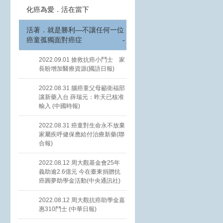
化癌為愛．活在當下
活著．就是勝利—不讓任何一位
癌童孤獨面對癌症
-
2022.09.01 搶救抗癌小鬥士 家
長盼增加醫療資源(國語日報)
2022.08.31 腦癌童父母籲衛福部
讓新藥入台 薛瑞元：昨天已核准
輸入 (中國時報)
2022.08.31 癌童對生命永不放棄
家屬疾呼健保應給付治療新藥(聯
合報)
2022.08.12 周大觀基金會25年
義助逾2.6億元 今在臺東捐贈抗
癌圓夢助學金活動(中央通訊社)
2022.08.12 周大觀抗癌助學金嘉
惠310鬥士 (中華日報)