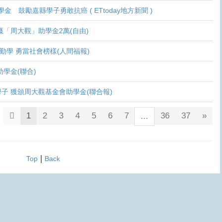
學金 鼓勵嘉縣學子勇敢抗癌 ( ETtoday地方新聞 )
 各獲「周大觀」助學金2萬(自由)
癌生勤學 勇當社會榜樣(人間福報)
觀助學金(聯合)
鬥士學子 獲頒周大觀基金會助學金(聯合報)
1
2
3
4
5
6
7
36
37
»
...
|
Top
Back