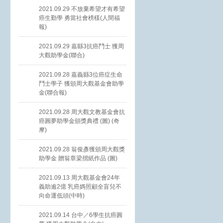
2021.09.29 不放棄希望才有希望
癌生勤學 勇當社會榜樣(人間福
報)
2021.09.29 嘉縣3抗癌鬥士 獲周
大觀助學金(聯合)
2021.09.28 嘉義縣3位癌症生命
鬥士學子 獲頒周大觀基金會助學
金(聯合報)
2021.09.28 周大觀文教基金會抗
癌圓夢助學金頒獎典禮 (圖) (奇
摩)
2021.09.28 翁俊彥獲頒周大觀獎
助學金 贈翁章梁摺紙作品 (圖)
2021.09.13 周大觀基金會24年
義助逾2億 乳癌媽照顧全盲兒不
向命運低頭(中時)
2021.09.14 台中／6學生抗癌圓