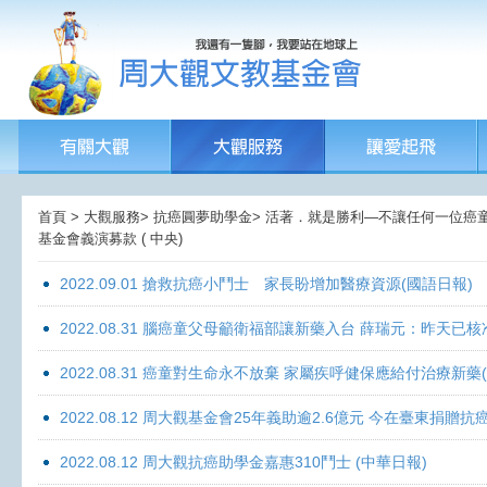
首頁 > 大觀服務> 抗癌圓夢助學金> 活著．就是勝利—不讓任何一位癌童孤獨面
基金會義演募款 ( 中央)
2022.09.01 搶救抗癌小鬥士 家長盼增加醫療資源(國語日報)
2022.08.31 腦癌童父母籲衛福部讓新藥入台 薛瑞元：昨天已核
2022.08.31 癌童對生命永不放棄 家屬疾呼健保應給付治療新藥
2022.08.12 周大觀基金會25年義助逾2.6億元 今在臺東捐
2022.08.12 周大觀抗癌助學金嘉惠310鬥士 (中華日報)