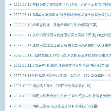
2022.03.12 被醫師斷定僅剩1年可活 腦癌小天使不放棄希望辦畫
2022.03.11 為5歲女童開畫展 潘爸爸驕傲分享孩子抗癌故事(人
2022.03.12 繪畫忘病痛 潘盈希獲頒助學金(國語日報)
2022.03.11 畫癌為愛巡迴全台感恩桃園首展腦癌天使打氣(大紀
2022.03.11 畫癌為愛巡迴全台首展 鄭文燦為5歲腦癌小天使畫
2022.03.11 5歲癌童挺過30次化療 周大觀基金會助圓夢辦畫展
2022.03.11 5歲童罹4期腦癌 透過畫作傳達對生命的熱愛(自由)
2022.03.11畫癌為愛巡迴全台感恩生命首展 鄭文燦為腦癌小
2021.10.09 捐款陷入寒冬 抗癌鬥士會師集氣(中時)
2021.10.08 獲周大觀基金會助學金 癌童賴平安自述曾遭教練體
2021.09.30 病床上讀書 翁俊彥立志當科學家(人間福報)