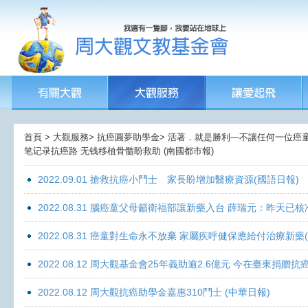
首頁 > 大觀服務> 抗癌圓夢助學金> 活著．就是勝利—不讓任何一位癌童孤獨
笔记录抗癌路 无钱移植骨髓盼救助 (南國都市報)
2022.09.01 搶救抗癌小鬥士 家長盼增加醫療資源(國語日報)
2022.08.31 腦癌童父母籲衛福部讓新藥入台 薛瑞元：昨天已核
2022.08.31 癌童對生命永不放棄 家屬疾呼健保應給付治療新藥
2022.08.12 周大觀基金會25年義助逾2.6億元 今在臺東捐
2022.08.12 周大觀抗癌助學金嘉惠310鬥士 (中華日報)