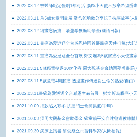
2022.03.12 被醫師斷定僅剩1年可活 腦癌小天使不放棄希望辦畫
2022.03.11 為5歲女童開畫展 潘爸爸驕傲分享孩子抗癌故事(人
2022.03.12 繪畫忘病痛 潘盈希獲頒助學金(國語日報)
2022.03.11 畫癌為愛巡迴全台感恩桃園首展腦癌天使打氣(大紀
2022.03.11 畫癌為愛巡迴全台首展 鄭文燦為5歲腦癌小天使畫
2022.03.11 5歲癌童挺過30次化療 周大觀基金會助圓夢辦畫展
2022.03.11 5歲童罹4期腦癌 透過畫作傳達對生命的熱愛(自由)
2022.03.11畫癌為愛巡迴全台感恩生命首展 鄭文燦為腦癌小
2021.10.09 捐款陷入寒冬 抗癌鬥士會師集氣(中時)
2021.10.08 獲周大觀基金會助學金 癌童賴平安自述曾遭教練體
2021.09.30 病床上讀書 翁俊彥立志當科學家(人間福報)