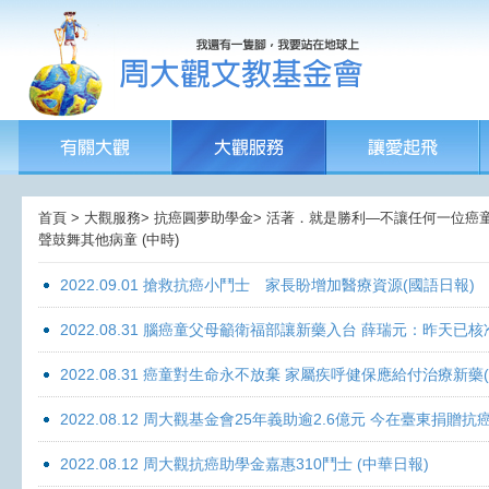
首頁 > 大觀服務> 抗癌圓夢助學金> 活著．就是勝利—不讓任何一位癌童孤獨
聲鼓舞其他病童 (中時)
2022.09.01 搶救抗癌小鬥士 家長盼增加醫療資源(國語日報)
2022.08.31 腦癌童父母籲衛福部讓新藥入台 薛瑞元：昨天已核
2022.08.31 癌童對生命永不放棄 家屬疾呼健保應給付治療新藥
2022.08.12 周大觀基金會25年義助逾2.6億元 今在臺東捐
2022.08.12 周大觀抗癌助學金嘉惠310鬥士 (中華日報)