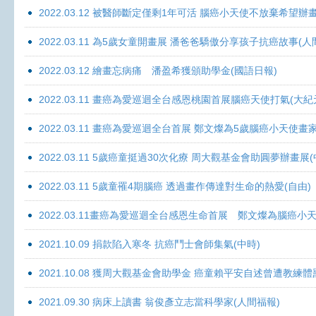
2022.03.12 被醫師斷定僅剩1年可活 腦癌小天使不放棄希望辦畫
2022.03.11 為5歲女童開畫展 潘爸爸驕傲分享孩子抗癌故事(人
2022.03.12 繪畫忘病痛 潘盈希獲頒助學金(國語日報)
2022.03.11 畫癌為愛巡迴全台感恩桃園首展腦癌天使打氣(大紀
2022.03.11 畫癌為愛巡迴全台首展 鄭文燦為5歲腦癌小天使畫
2022.03.11 5歲癌童挺過30次化療 周大觀基金會助圓夢辦畫展
2022.03.11 5歲童罹4期腦癌 透過畫作傳達對生命的熱愛(自由)
2022.03.11畫癌為愛巡迴全台感恩生命首展 鄭文燦為腦癌小
2021.10.09 捐款陷入寒冬 抗癌鬥士會師集氣(中時)
2021.10.08 獲周大觀基金會助學金 癌童賴平安自述曾遭教練體
2021.09.30 病床上讀書 翁俊彥立志當科學家(人間福報)