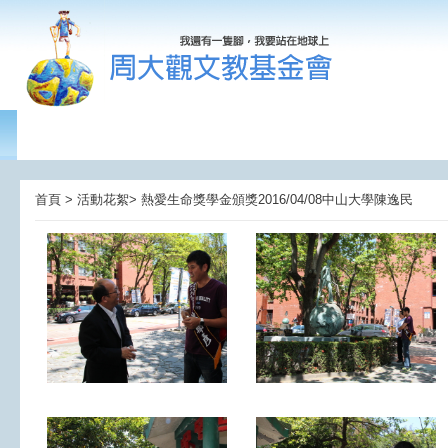
首頁 > 活動花絮> 熱愛生命獎學金頒獎2016/04/08中山大學陳逸民